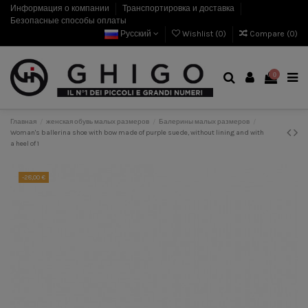
Информация о компании
Транспортировка и доставка
Безопасные способы оплаты
Русский
Wishlist (
0
)
Compare (
0
)
0
Главная
женская обувь малых размеров
Балерины малых размеров
Woman's ballerina shoe with bow made of purple suede, without lining and with
a heel of 1
-28,00 €