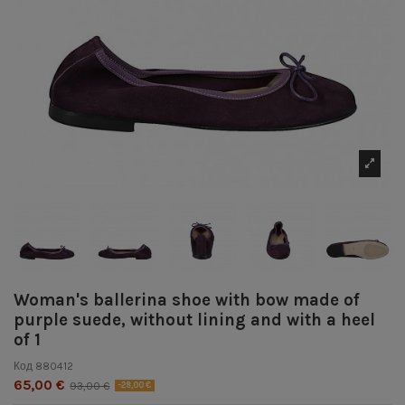
Woman's ballerina shoe with bow made of
purple suede, without lining and with a heel
of 1
Код
880412
65,00 €
93,00 €
-28,00 €