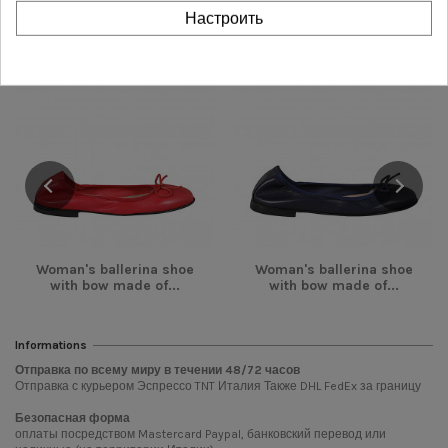
category
Настроить
-28,00 €
-28,00 €
Woman's ballerina shoe
Woman's ballerina shoe
with bow made of...
with bow made of...
Informations
Отправка по всему миру в течении
48/72
часов
Отправка с курьером Эспрессо TNT Италия Также DHL FedEx за границу
Безопасная форма
оплаты посредством Mastercard Paypal, банковский перевод или