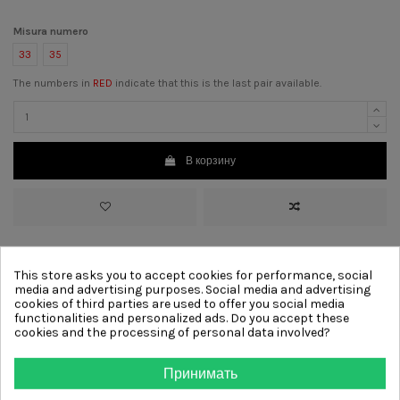
Misura numero
33
35
The numbers in
RED
indicate that this is the last pair available.
В корзину
>
Материал:
Замша
>
Цвет:
Сиреневый
This store asks you to accept cookies for performance, social
>
Каблук:
1 cm
[?]
media and advertising purposes. Social media and advertising
>
Подкладка:
Без подкладки
cookies of third parties are used to offer you social media
>
Подошва:
Кожа
functionalities and personalized ads. Do you accept these
>
Отделка:
Бант
cookies and the processing of personal data involved?
Принимать
Other products from same