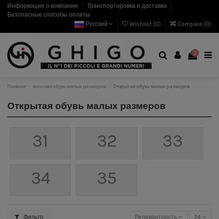
Информация о компании
Транспортировка и доставка
Безопасные способы оплаты
Русский
Wishlist (
0
)
Compare (
0
)
0
Главная
женская обувь малых размеров
Открытая обувь малых размеров
Открытая обувь малых размеров
31
32
33
34
35
Фильтр
Релевантность
24