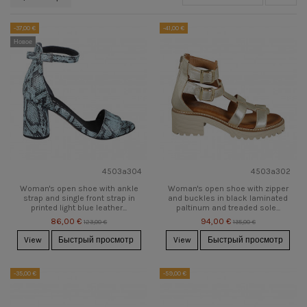
-37,00 €
-41,00 €
Новое
4503a304
4503a302
Woman's open shoe with ankle
Woman's open shoe with zipper
strap and single front strap in
and buckles in black laminated
printed light blue leather...
paltinum and treaded sole...
86,00 €
94,00 €
123,00 €
135,00 €
View
Быстрый просмотр
View
Быстрый просмотр
-35,00 €
-59,00 €