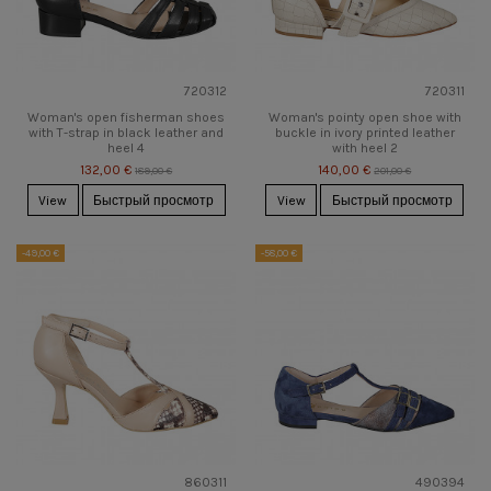
720312
720311
Woman's open fisherman shoes
Woman's pointy open shoe with
with T-strap in black leather and
buckle in ivory printed leather
heel 4
with heel 2
132,00 €
140,00 €
189,00 €
201,00 €
View
Быстрый просмотр
View
Быстрый просмотр
-49,00 €
-58,00 €
860311
490394