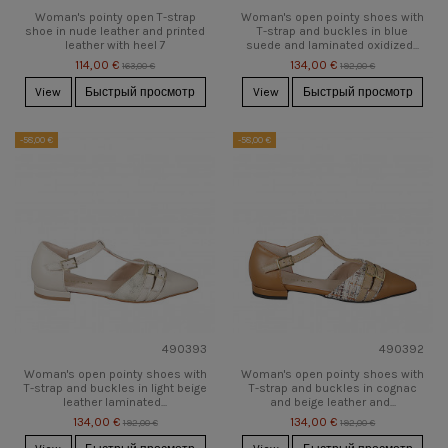
Woman's pointy open T-strap
Woman's open pointy shoes with
shoe in nude leather and printed
T-strap and buckles in blue
leather with heel 7
suede and laminated oxidized...
114,00 €
134,00 €
163,00 €
192,00 €
View
Быстрый просмотр
View
Быстрый просмотр
-58,00 €
-58,00 €
490393
490392
Woman's open pointy shoes with
Woman's open pointy shoes with
T-strap and buckles in light beige
T-strap and buckles in cognac
leather laminated...
and beige leather and...
134,00 €
134,00 €
192,00 €
192,00 €