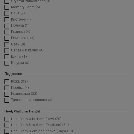
Crystral Rhinestones
(1)
Сиреневый
(2)
Memory Foam
(5)
Слоновой кости
(4)
Бант
(2)
Темно серый
(3)
Кисточки
(1)
Фиолетовый
(2)
Пряжка
(11)
Фуксия
(1)
Резинка
(4)
Черный
(53)
Ремешок
(99)
Сеть
(6)
Стразы и камни
(4)
Шипы
(8)
Шнурки
(5)
Подошва:
Кожа
(99)
Пробка
(4)
Резиновый
(33)
Тракторная подошва
(3)
Heel/Platform Height
Heel From 0 to 4 cm (Low)
(70)
Heel From 5 to 8 cm (Medium)
(34)
Heel From 8 cm and above (High)
(19)