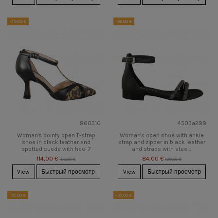
-49,00 €
-36,00 €
860310
4503a299
Woman's pointy open T-strap
Woman's open shoe with ankle
shoe in black leather and
strap and zipper in black leather
spotted suede with heel 7
and straps with steel...
114,00 €
84,00 €
163,00 €
120,00 €
View
Быстрый просмотр
View
Быстрый просмотр
-35,00 €
-35,00 €