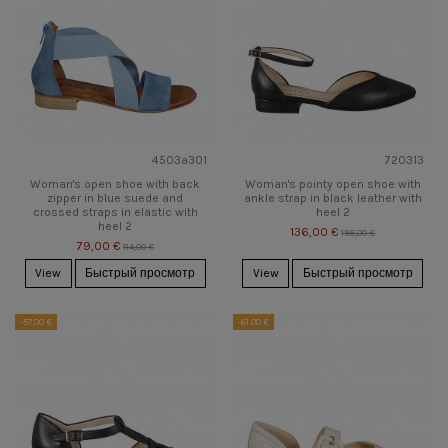
4503a301
720313
Woman's open shoe with back
Woman's pointy open shoe with
zipper in blue suede and
ankle strap in black leather with
crossed straps in elastic with
heel 2
heel 2
136,00 €
195,00 €
79,00 €
114,00 €
View
Быстрый просмотр
View
Быстрый просмотр
-57,00 €
-61,00 €