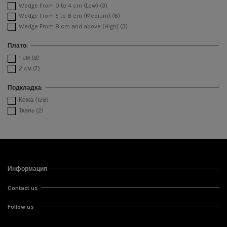
Wedge From 0 to 4 cm (Low)
(3)
Wedge From 5 to 8 cm (Medium)
(6)
Wedge From 8 cm and above (High)
(3)
Плато:
1 cм
(8)
2 cм
(7)
Подкладка:
Кожа
(128)
Ткань
(2)
Информация
Contact us
Follow us