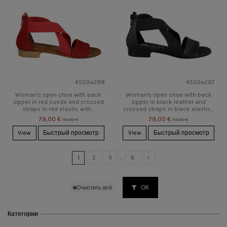
4503a298
4503a297
Woman's open shoe with back
Woman's open shoe with back
zipper in red suede and crossed
zipper in black leather and
straps in red elastic with...
crossed straps in black elastic...
79,00 €
79,00 €
114,00 €
114,00 €
View
Быстрый просмотр
View
Быстрый просмотр
1
2
3
…
6
ОК
Очистить всё
Категории