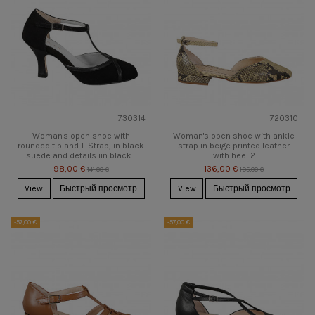
730314
720310
Woman's open shoe with
Woman's open shoe with ankle
rounded tip and T-Strap, in black
strap in beige printed leather
suede and details iin black...
with heel 2
98,00 €
136,00 €
141,00 €
195,00 €
View
Быстрый просмотр
View
Быстрый просмотр
-57,00 €
-57,00 €