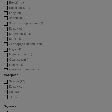
Белый
(17)
Бирюзовый
(2)
Голубой
(8)
Зеленый
(2)
Золотой и бронзовый
(2)
Кожа
(19)
Коричневый
(4)
Красный
(8)
Леопардовый принт
(1)
Медь
(4)
Мультиколор
(11)
Оранжевый
(1)
Песочный
(1)
Питоновый принт
(5)
Платино
(8)
Материал:
Принт крокодила
(3)
Замша
(26)
Пудровый
(10)
Кожа
(107)
Розовый
(10)
Лак
(6)
Серебрянный
(10)
Ткань
(13)
Серый
(3)
Сине серый
(1)
Отделка:
Синий
(9)