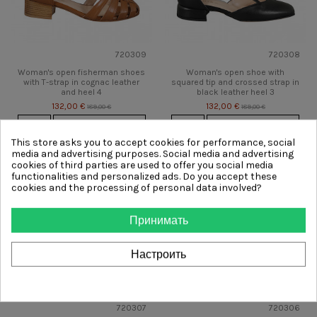
720309
720308
Woman's open fisherman shoes
Woman's open shoe with
with T-strap in cognac leather
squared tip and crossed strap in
and heel 4
black leather heel 3
132,00 €
132,00 €
189,00 €
189,00 €
View
Быстрый просмотр
View
Быстрый просмотр
This store asks you to accept cookies for performance, social
media and advertising purposes. Social media and advertising
-61,00 €
-61,00 €
cookies of third parties are used to offer you social media
functionalities and personalized ads. Do you accept these
cookies and the processing of personal data involved?
Принимать
Настроить
720307
720306