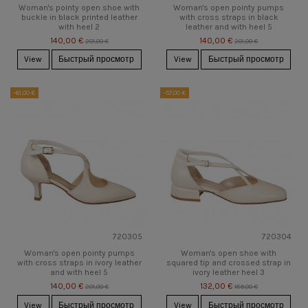
Woman's pointy open shoe with
Woman's open pointy pumps
buckle in black printed leather
with cross straps in black
with heel 2
leather and with heel 5
140,00 €
140,00 €
201,00 €
201,00 €
View
Быстрый просмотр
View
Быстрый просмотр
-61,00 €
-57,00 €
720305
720304
Woman's open pointy pumps
Woman's open shoe with
with cross straps in ivory leather
squared tip and crossed strap in
and with heel 5
ivory leather heel 3
140,00 €
132,00 €
201,00 €
189,00 €
View
Быстрый просмотр
View
Быстрый просмотр