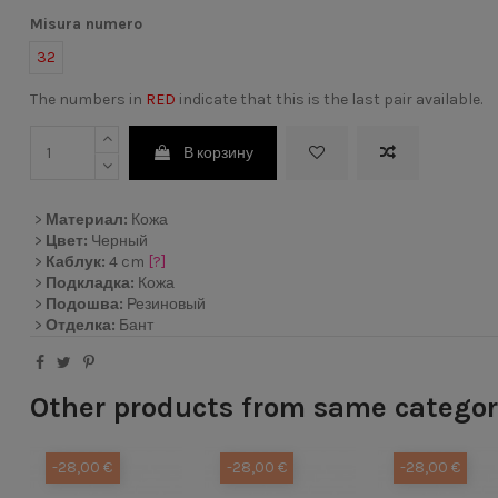
Misura numero
32
The numbers in
RED
indicate that this is the last pair available.
В корзину
>
Материал:
Кожа
>
Цвет:
Черный
>
Каблук:
4 cm
[?]
>
Подкладка:
Кожа
>
Подошва:
Резиновый
>
Отделка:
Бант
Other products from same catego
-28,00 €
-28,00 €
-28,00 €