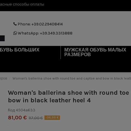
асные способы оплаты
Phone: +39.02.29408414
WhatsApp: +39.349.3313888
ОБУВЬ БОЛЬШИХ
МУЖСКАЯ ОБУВЬ МАЛЫХ
РАЗМЕРОВ
еров
Woman's ballerina shoe with round toe and captoe and bow in black leat
Woman's ballerina shoe with round toe
bow in black leather heel 4
Код
4504a633
81,00 €
117,00 €
-36,00 €