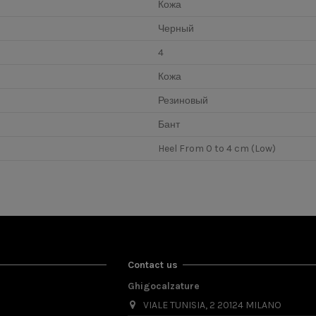
Кожа
Черный
4
Кожа
Резиновый
Бант
Heel From 0 to 4 cm (Low)
Contact us
Ghigocalzature
VIALE TUNISIA, 2 20124 MILANO