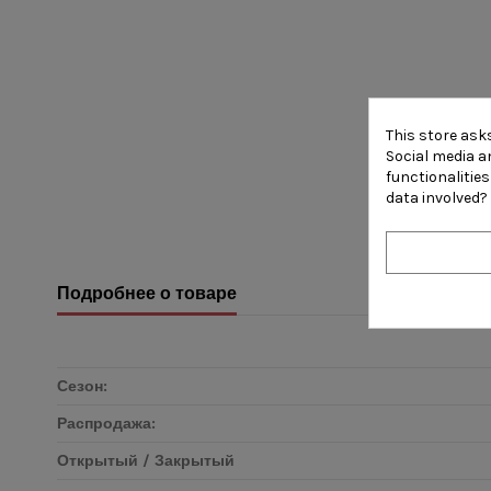
This store ask
Social media an
functionalitie
data involved?
Подробнее о товаре
Сезон:
Распродажа:
Открытый / Закрытый