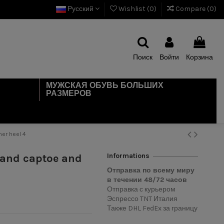
Русский
Wishlist (
0
)
Compare (
0
)
Поиск
Войти
Корзина
МУЖСКАЯ ОБУВЬ БОЛЬШИХ
РАЗМЕРОВ
her heel 4
Informations
 and captoe and
Отправка по всему миру
в течении
48/72
часов
Отправка с курьером
Эспрессо TNT Италия
Также DHL FedEx за границу