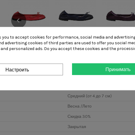
Woman's ballerina
Woman's ballerina
Woman's baller
s you to accept cookies for performance, social media and advertisin
shoe with bow
shoe with bow
shoe with b
d advertising cookies of third parties are used to offer you social me
made of...
made of...
made of...
s and personalized ads. Do you accept these cookies and the processi
Принимать
Настроить
Средний (от 4 до 7 cм)
Весна /Лето
Скидка 30%
Закрытая