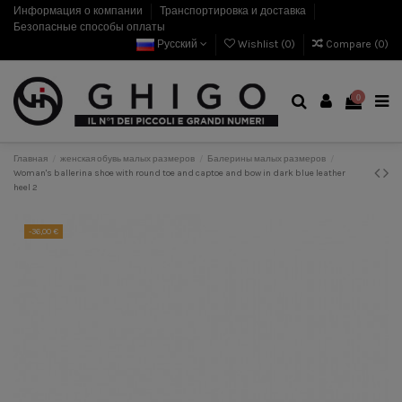
Информация о компании
Транспортировка и доставка
Безопасные способы оплаты
Русский
Wishlist (
0
)
Compare (
0
)
0
Главная
женская обувь малых размеров
Балерины малых размеров
Woman's ballerina shoe with round toe and captoe and bow in dark blue leather
heel 2
-36,00 €