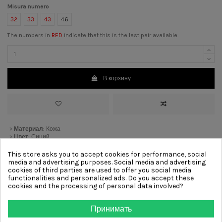
Misura numero
32
33
43
46
The numbers in
RED
indicate that this is the last pair available.
В корзину
>
Материал:
Кожа
>
Цвет:
Синий
>
Каблук:
3 cm
[?]
>
Подкладка:
Кожа
This store asks you to accept cookies for performance, social
>
Подошва:
Резиновый
media and advertising purposes. Social media and advertising
>
Отделка:
Бант
cookies of third parties are used to offer you social media
functionalities and personalized ads. Do you accept these
cookies and the processing of personal data involved?
Other products from same
Принимать
category