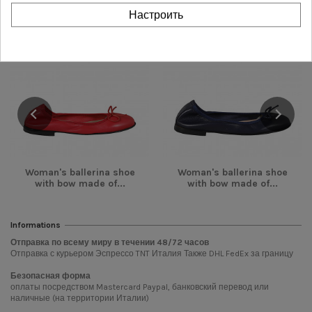
Настроить
-28,00 €
-28,00 €
Woman's ballerina shoe
Woman's ballerina shoe
with bow made of...
with bow made of...
Informations
Отправка по всему миру в течении
48/72
часов
Отправка с курьером Эспрессо TNT Италия Также DHL FedEx за границу
Безопасная форма
оплаты посредством Mastercard Paypal, банковский перевод или
наличные (на территории Италии)