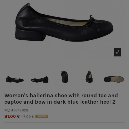
Woman's ballerina shoe with round toe and
captoe and bow in dark blue leather heel 2
Код
4504a628
81,00 €
117,00 €
-36,00 €