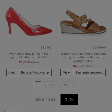
860467
4502a869
Woman's pointy pump in red
Women's sandal with crossband
patent leather with heel 7
in cognac leather with elastic,
wedge heel 6
113,00 €
162,00 €
92,00 €
132,00 €
View
Быстрый просмотр
View
Быстрый просмотр
1
2
3
…
76
ОК
Очистить всё