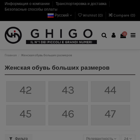
Информация о компании
Транспортировка и доставка
Безопасные способы оплаты
Русский
Wishlist (
0
)
Compare (
0
)
0
Главная
Женская обувь больших размеров
Женская обувь больших размеров
42
43
44
45
46
47
Фильтр
Релевантность
24