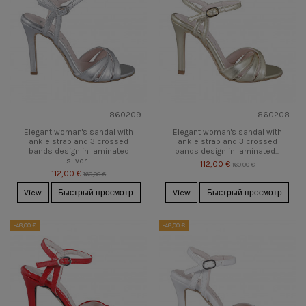
860209
860208
Elegant woman's sandal with
Elegant woman's sandal with
ankle strap and 3 crossed
ankle strap and 3 crossed
bands design in laminated
bands design in laminated...
silver...
112,00 €
160,00 €
112,00 €
160,00 €
View
Быстрый просмотр
View
Быстрый просмотр
-48,00 €
-48,00 €