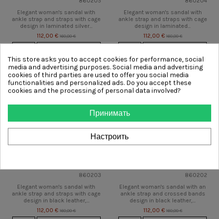
860205
860204
Elegant woman's sandal with
Elegant woman's sandal with
ankle strap and straps with cage
ankle strap and straps with cage
design in laminated silver...
design in laminated...
112,00 €
112,00 €
160,00 €
160,00 €
View
Быстрый просмотр
View
Быстрый просмотр
This store asks you to accept cookies for performance, social
media and advertising purposes. Social media and advertising
-48,00 €
-48,00 €
cookies of third parties are used to offer you social media
functionalities and personalized ads. Do you accept these
cookies and the processing of personal data involved?
Принимать
Настроить
860203
860202
Elegant woman's sandal with
Elegant woman's sandal with an
ankle strap and straps with cage
ankle strap and crossed bands
design in black leather,...
design in black leather,...
112,00 €
112,00 €
160,00 €
160,00 €