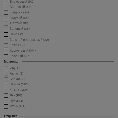
Бирюзовый
(10)
Бордовый
(57)
Глициния
(4)
Голубой
(54)
Желтый
(10)
Зеленый
(35)
Земля
(1)
Золотой и бронзовый
(22)
Кожа
(183)
Коричневый
(154)
Красный
(72)
Кремовый
(12)
Материал:
Леопардовый принт
(33)
vinyl
(1)
Медь
(20)
Атлас
(3)
Мультиколор
(96)
Бархат
(3)
Оранжевый
(12)
Замша
(565)
Песочный
(30)
Кожа
(1232)
Питоновый принт
(49)
Лак
(181)
Платино
(106)
Нубук
(4)
Принт зебры
(2)
Ткань
(134)
Принт крокодила
(13)
Пудровый
(101)
Отделка: