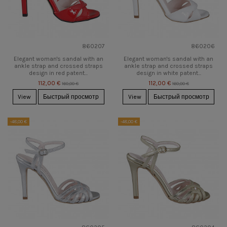
860207
860206
Elegant woman's sandal with an
Elegant woman's sandal with an
ankle strap and crossed straps
ankle strap and crossed straps
design in red patent...
design in white patent...
112,00 €
112,00 €
160,00 €
160,00 €
View
Быстрый просмотр
View
Быстрый просмотр
-48,00 €
-48,00 €