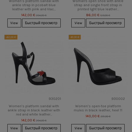
Women’s platform sandal with
Woman's open shoe with ankle
ankle strap in pcobalt blue
strap and single front strap in
leather with pink and lilac...
printed light blue leather...
142,00 €
86,00 €
204,00 €
123,00 €
View
Быстрый просмотр
View
Быстрый просмотр
-62,00 €
-61,00 €
930201
930002
Women’s platform sandal with
Women’s open-toe platform
ankle strap in black leather with
mules in black leather, heel 11
red and white leather...
140,00 €
201,00 €
142,00 €
204,00 €
View
Быстрый просмотр
View
Быстрый просмотр