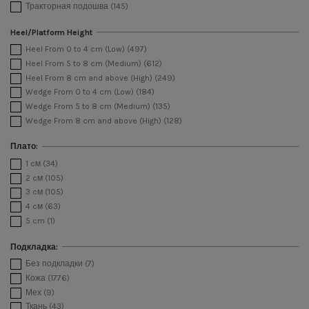
Тракторная подошва
(145)
Heel/Platform Height
Heel From 0 to 4 cm (Low)
(497)
Heel From 5 to 8 cm (Medium)
(612)
Heel From 8 cm and above (High)
(249)
Wedge From 0 to 4 cm (Low)
(184)
Wedge From 5 to 8 cm (Medium)
(135)
Wedge From 8 cm and above (High)
(128)
Плато:
1 cм
(34)
2 cм
(105)
3 cм
(105)
4 cм
(63)
5 cm
(1)
Подкладка:
Без подкладки
(7)
Кожа
(1776)
Мех
(9)
Ткань
(43)