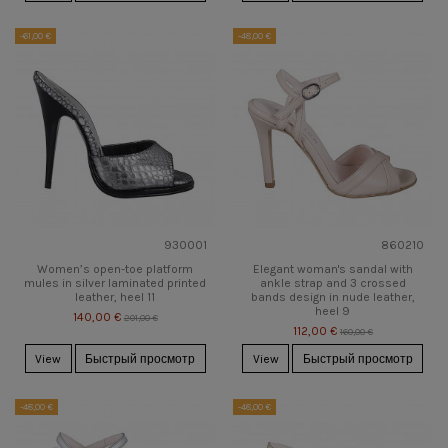
-61,00 €
-48,00 €
930001
860210
Women’s open-toe platform
Elegant woman's sandal with
mules in silver laminated printed
ankle strap and 3 crossed
leather, heel 11
bands design in nude leather,
heel 9
140,00 €
201,00 €
112,00 €
160,00 €
View
Быстрый просмотр
View
Быстрый просмотр
-48,00 €
-48,00 €