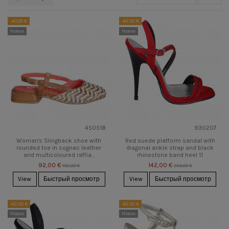
-40,00 €
-62,00 €
Новое
Новое
450518
930207
Woman's Slingback shoe with
Red suede platform sandal with
rounded toe in cognac leather
diagonal ankle strap and black
and multicoloured raffia...
rhinestone band heel 11
92,00 €
142,00 €
132,00 €
204,00 €
View
Быстрый просмотр
View
Быстрый просмотр
-62,00 €
-62,00 €
Новое
Новое