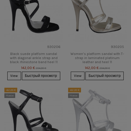
930206
930205
Black suede platform sandal
Women’s platform sandal with T-
with diagonal ankle strap and
strap in laminated platinum
black rhinestone band heel 11
leather and heel 11
142,00 €
142,00 €
204,00 €
204,00 €
View
Быстрый просмотр
View
Быстрый просмотр
-62,00 €
-62,00 €
Новое
Новое