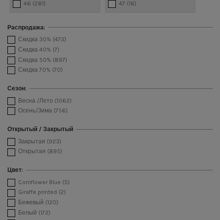
46
(281)
47
(16)
Распродажа:
Скидка 30%
(473)
Скидка 40%
(7)
Скидка 50%
(897)
Скидка 70%
(70)
Сезон:
Весна /Лето
(1062)
Осень/Зима
(756)
Открытый / Закрытый
Закрытая
(923)
Открытая
(895)
Цвет:
Cornflower Blue
(5)
Giraffe printed
(2)
Бежевый
(120)
Белый
(172)