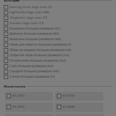
Категории
Dancing shoes large sizes
(5)
Highfronted large sizes
(68)
Slingbacks large sizes
(71)
Sneaker large sizes
(51)
Балерины больших размеров
(67)
Декольте больших размеров
(187)
Мокасины больших размеров
(186)
Обувь для невесты больших размеров
(5)
Обувь на шнурках больших размеров
(36)
Открытая обувь больших размеров
(154)
Полуботинки больших размеров
(262)
Сабо больших размеров
(144)
Сандали больших размеров
(481)
Сапоги больших размеров
(72)
Misura numero
42
(1315)
43
(734)
44
(495)
45
(468)