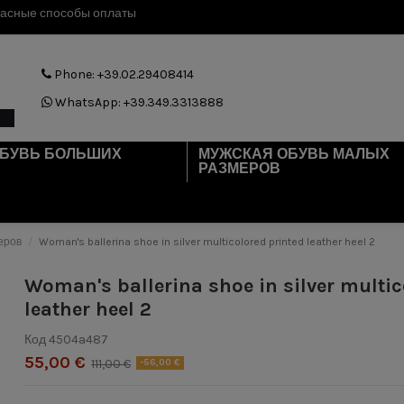
асные способы оплаты
Phone: +39.02.29408414
WhatsApp: +39.349.3313888
ОБУВЬ БОЛЬШИХ
МУЖСКАЯ ОБУВЬ МАЛЫХ
РАЗМЕРОВ
еров
Woman's ballerina shoe in silver multicolored printed leather heel 2
Woman's ballerina shoe in silver multic
leather heel 2
Код
4504a487
55,00 €
111,00 €
-56,00 €