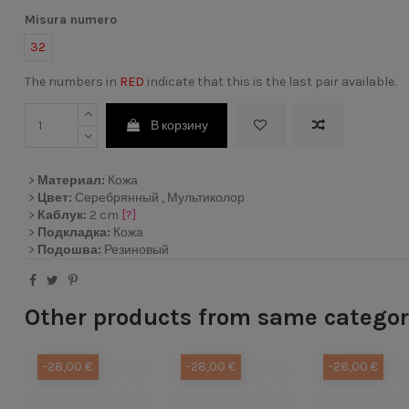
Misura numero
32
The numbers in
RED
indicate that this is the last pair available.
В корзину
>
Материал:
Кожа
>
Цвет:
Серебрянный , Мультиколор
>
Каблук:
2 cm
[?]
>
Подкладка:
Кожа
>
Подошва:
Резиновый
Other products from same catego
-28,00 €
-28,00 €
-28,00 €