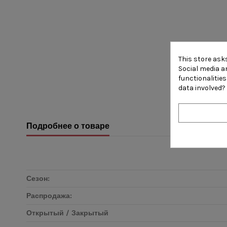
This store ask
Social media an
functionalitie
data involved?
Подробнее о товаре
Сезон:
Распродажа:
Открытый / Закрытый