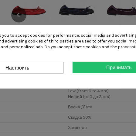
Woman's ballerina
Woman's ballerina
Woman's baller
shoe with bow
shoe with bow
shoe with b
s you to accept cookies for performance, social media and advertisin
made of...
made of...
made of...
d advertising cookies of third parties are used to offer you social me
s and personalized ads. Do you accept these cookies and the processi
Принимать
Настроить
Low (from 0 to 4 cm)
Низкий (от 0 до 3 cm)
Весна /Лето
Скидка 50%
Закрытая