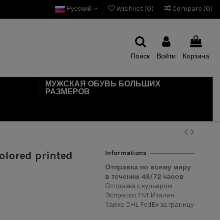
Русский
Wishlist (
0
)
Compare (
0
)
Поиск
Войти
Корзина
МУЖСКАЯ ОБУВЬ БОЛЬШИХ
РАЗМЕРОВ
Informations
olored printed
Отправка по всему миру
в течении
48/72
часов
Отправка с курьером
Эспрессо TNT Италия
Также DHL FedEx за границу