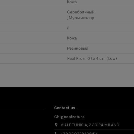
Кожа
Серебрянный
, Мультиколор
2
Кожа
Резиновый
Heel From 0 to 4 cm (Low)
Contact us
Ghigocalzature
VIALE TUNISIA, 2 20124 MILANO
+39.02.0229408414