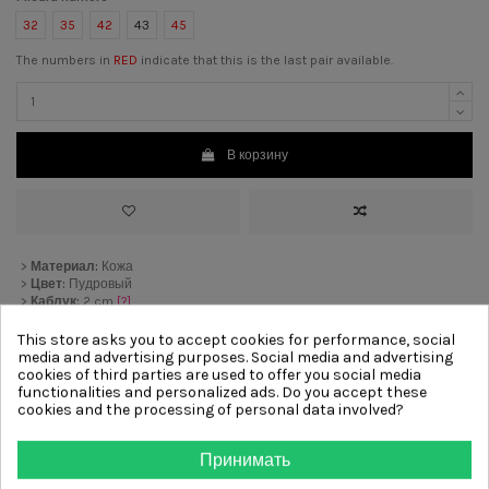
32
35
42
43
45
The numbers in
RED
indicate that this is the last pair available.
В корзину
>
Материал:
Кожа
>
Цвет:
Пудровый
>
Каблук:
2 cm
[?]
>
Подкладка:
Кожа
>
Подошва:
Резиновый
This store asks you to accept cookies for performance, social
>
Отделка:
Ремешок
media and advertising purposes. Social media and advertising
cookies of third parties are used to offer you social media
functionalities and personalized ads. Do you accept these
cookies and the processing of personal data involved?
Other products from same
category
Принимать