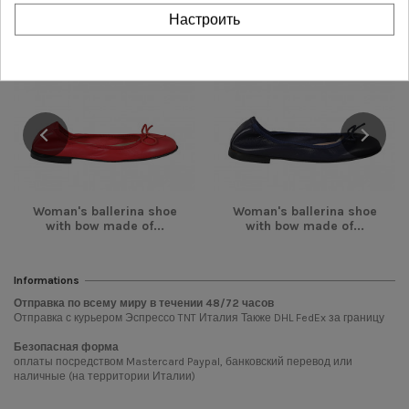
Настроить
-28,00 €
-28,00 €
Woman's ballerina shoe
Woman's ballerina shoe
with bow made of...
with bow made of...
Informations
Отправка по всему миру в течении
48/72
часов
Отправка с курьером Эспрессо TNT Италия Также DHL FedEx за границу
Безопасная форма
оплаты посредством Mastercard Paypal, банковский перевод или
наличные (на территории Италии)