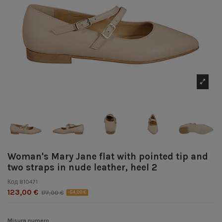
Woman's Mary Jane flat with pointed tip and
two straps in nude leather, heel 2
Код
810471
123,00 €
177,00 €
-54,00 €
Misura numero