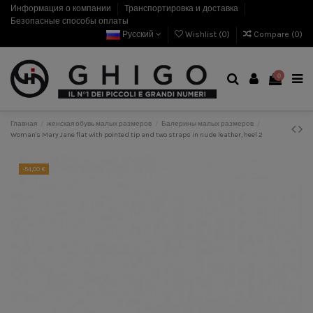
Информация о компании
Транспортировка и доставка
Безопасные способы оплаты
Русский
Wishlist (
0
)
Compare (
0
)
0
Главная
женская обувь малых размеров
Балерины малых размеров
Woman's Mary Jane flat with pointed tip and two straps in nude leather, heel 2
-54,00 €