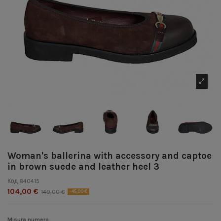
Woman's ballerina with accessory and captoe
in brown suede and leather heel 3
Код
840415
104,00 €
149,00 €
-45,00 €
Misura numero