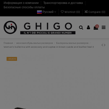
Информация о компании
Транспортировка и доставка
Безопасные способы оплаты
Русский
Wishlist (
0
)
Compare (
0
)
0
Главная
женская обувь малых размеров
Балерины малых размеров
Woman's ballerina with accessory and captoe in brown suede and leather heel 3
-45,00 €