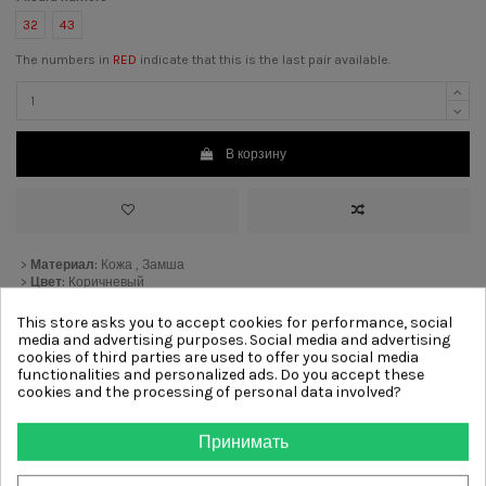
32
43
The numbers in
RED
indicate that this is the last pair available.
В корзину
>
Материал:
Кожа , Замша
>
Цвет:
Коричневый
>
Каблук:
3 cm
[?]
>
Подкладка:
Кожа
This store asks you to accept cookies for performance, social
>
Подошва:
Резиновый
media and advertising purposes. Social media and advertising
cookies of third parties are used to offer you social media
functionalities and personalized ads. Do you accept these
cookies and the processing of personal data involved?
Other products from same
category
Принимать