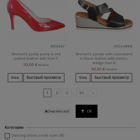
860467
4502a868
Woman's pointy pump in red
Women's sandal with crossband
patent leather with heel 7
in black leather with elastic,
wedge heel 6
113,00 €
162,00 €
92,00 €
132,00 €
View
Быстрый просмотр
View
Быстрый просмотр
1
2
3
…
64
ОК
Очистить всё
Категории
Dancing shoes small sizes
(6)