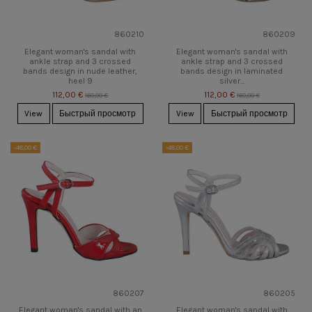
860210
860209
Elegant woman's sandal with
Elegant woman's sandal with
ankle strap and 3 crossed
ankle strap and 3 crossed
bands design in nude leather,
bands design in laminated
heel 9
silver...
112,00 €
112,00 €
160,00 €
160,00 €
View
Быстрый просмотр
View
Быстрый просмотр
-48,00 €
-48,00 €
860207
860205
Elegant woman's sandal with an
Elegant woman's sandal with