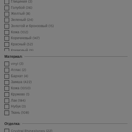
Глициния
(3)
Голубой
(36)
Желтый
(8)
Зеленый
(24)
Золотой и бронзовый
(15)
Кожа
(102)
Коричневый
(147)
Красный
(52)
Кремовый
(9)
Леопардовый принт
(40)
Материал:
Медь
(19)
vinyl
(3)
Мультиколор
(58)
Атлас
(2)
Оранжевый
(6)
Бархат
(4)
Песочный
(14)
Замша
(422)
Питоновый принт
(44)
Кожа
(1050)
Платино
(63)
Кружево
(1)
Принт зебры
(5)
Лак
(184)
Принт крокодила
(15)
Нубук
(3)
Пудровый
(56)
Ткань
(108)
Розовый
(57)
Серебрянный
(71)
Отделка:
Серый
(42)
Crystral Rhinestones
(22)