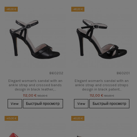
-48,00 €
-48,00 €
860202
860201
Elegant woman's sandal with an
Elegant woman's sandal with an
ankle strap and crossed bands
ankle strap and crossed straps
design in black leather,...
design in black patent...
112,00 €
112,00 €
160,00 €
160,00 €
View
Быстрый просмотр
View
Быстрый просмотр
-49,00 €
-40,00 €