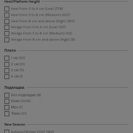
Heel/Platform Height
Heel From 0 to 4 cm (Low)
(778)
Heel From 5 to 8 cm (Medium)
(407)
Heel From 8 cm and above (High)
(160)
Wedge From 0 to 4 cm (Low)
(127)
Wedge From 5 to 8 cm (Medium)
(42)
Wedge From 8 cm and above (High)
(9)
Плато:
1 cм
(30)
2 cм
(31)
3 cм
(11)
4 cм
(1)
Подкладка:
Без подкладки
(8)
Кожа
(1506)
Мех
(7)
Ткань
(51)
New Season
Autumn/Winter 2027
(162)