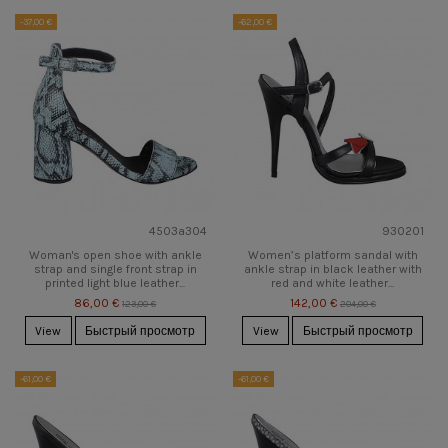
-37,00 €
-62,00 €
4503a304
930201
Woman's open shoe with ankle
Women’s platform sandal with
strap and single front strap in
ankle strap in black leather with
printed light blue leather...
red and white leather...
86,00 €
142,00 €
123,00 €
204,00 €
View
Быстрый просмотр
View
Быстрый просмотр
-61,00 €
-61,00 €