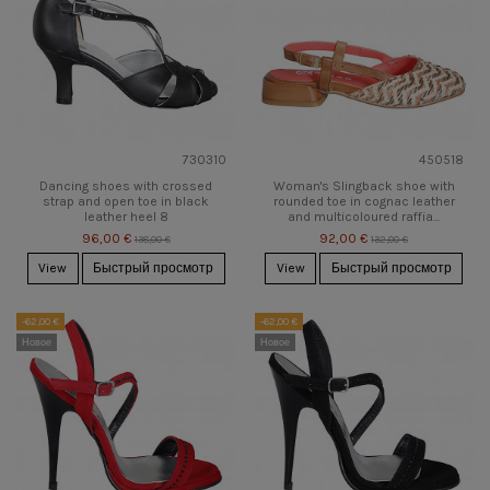
730310
450518
Dancing shoes with crossed
Woman's Slingback shoe with
strap and open toe in black
rounded toe in cognac leather
leather heel 8
and multicoloured raffia...
96,00 €
92,00 €
138,00 €
132,00 €
View
Быстрый просмотр
View
Быстрый просмотр
-62,00 €
-62,00 €
Новое
Новое