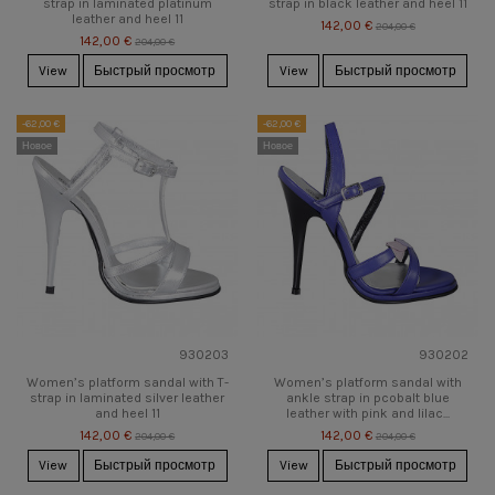
strap in laminated platinum
strap in black leather and heel 11
leather and heel 11
142,00 €
204,00 €
142,00 €
204,00 €
View
Быстрый просмотр
View
Быстрый просмотр
-62,00 €
-62,00 €
Новое
Новое
930203
930202
Women’s platform sandal with T-
Women’s platform sandal with
strap in laminated silver leather
ankle strap in pcobalt blue
and heel 11
leather with pink and lilac...
142,00 €
142,00 €
204,00 €
204,00 €
View
Быстрый просмотр
View
Быстрый просмотр