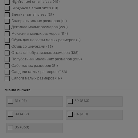
Highfronted small sizes
(49)
Slingbacks small sizes
(91)
Sneaker small sizes
(27)
Балерины малых размеров
(111)
Декольте малых размеров
(226)
Мокасины малых размеров
(174)
Обувь для невесты малых размеров
(2)
Обувь со шнурками
(33)
Открытая обувь малых размеров
(135)
Полуботинки маленьких размеров
(239)
Сабо малых размеров
(81)
Сандали малых размеров
(253)
Сапоги малых размеров
(117)
Misura numero
31
(127)
32
(863)
33
(422)
34
(310)
35
(653)