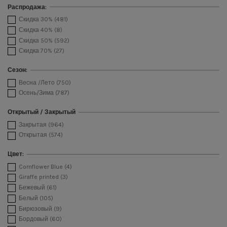
Распродажа:
Скидка 30%
(481)
Скидка 40%
(8)
Скидка 50%
(592)
Скидка 70%
(27)
Сезон:
Весна /Лето
(750)
Осень/Зима
(787)
Открытый / Закрытый
Закрытая
(964)
Открытая
(574)
Цвет:
Cornflower Blue
(4)
Giraffe printed
(3)
Бежевый
(61)
Белый
(105)
Бирюзовый
(9)
Бордовый
(60)