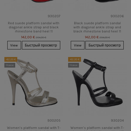
930207
930206
Red suede platform sandal with
Black suede platform sandal
diagonal ankle strap and black
with diagonal ankle strap and
rhinestone band heel 11
black rhinestone band heel 11
142,00 €
142,00 €
204,00 €
204,00 €
View
Быстрый просмотр
View
Быстрый просмотр
-62,00 €
-62,00 €
Новое
Новое
930205
930204
Women’s platform sandal with T-
Women’s platform sandal with T-