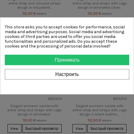
ankle strap and crossed straps
ankle strap and straps with cage
design in red patent...
design in laminated silver...
112,00 €
112,00 €
160,00 €
160,00 €
View
Быстрый просмотр
View
Быстрый просмотр
This store asks you to accept cookies for performance, social
media and advertising purposes. Social media and advertising
cookies of third parties are used to offer you social media
-48,00 €
-48,00 €
functionalities and personalized ads. Do you accept these
cookies and the processing of personal data involved?
Принимать
Настроить
860204
860203
Elegant woman's sandal with
Elegant woman's sandal with
ankle strap and straps with cage
ankle strap and straps with cage
design in laminated...
design in black leather,...
112,00 €
112,00 €
160,00 €
160,00 €
View
Быстрый просмотр
View
Быстрый просмотр