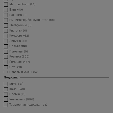
Серый
(9)
Memory Foam
(76)
Сине серый
(14)
Бант
(50)
Синий
(113)
Бахрома
(2)
Сиреневый
(10)
Вынимающийся супинатор
(99)
Слоновой кости
(15)
Жемчужины
(11)
Темно серый
(22)
Кисточки
(6)
Фиолетовый
(4)
Комфорт
(62)
Фуксия
(5)
Липучка
(18)
Фуме
(1)
Пряжка
(116)
Черный
(769)
Пуговицы
(9)
Резинка
(200)
Ремешок
(457)
Сеть
(13)
Стразы и камни
(57)
Цепь
(20)
Подошва:
Шипы
(54)
Buffalo
(7)
Шнурки
(141)
Кожа
(540)
Пробка
(15)
Резиновый
(880)
Тракторная подошва
(195)