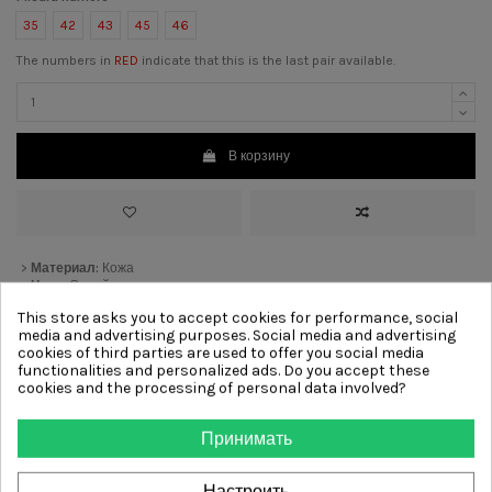
35
42
43
45
46
The numbers in
RED
indicate that this is the last pair available.
В корзину
>
Материал:
Кожа
>
Цвет:
Синий
>
Каблук:
2 cm
[?]
This store asks you to accept cookies for performance, social
>
Подкладка:
Кожа
media and advertising purposes. Social media and advertising
>
Подошва:
Резиновый
cookies of third parties are used to offer you social media
>
Отделка:
Ремешок
functionalities and personalized ads. Do you accept these
cookies and the processing of personal data involved?
Other products from same
Принимать
category
Настроить