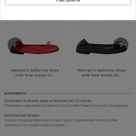
-28,00 €
-28,00 €
Woman's ballerina shoe
Woman's ballerina shoe
with bow made of...
with bow made of...
Informations
Отправка по всему миру в течении
48/72
часов
Отправка с курьером Эспрессо TNT Италия Также DHL FedEx за границу
Безопасная форма
оплаты посредством Mastercard Paypal, банковский перевод или
наличные (на территории Италии)