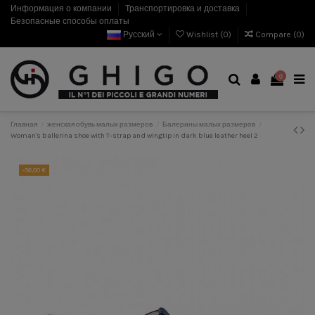
Информация о компании
Транспортировка и доставка
Безопасные способы оплаты
Русский
Wishlist (
0
)
Compare (
0
)
0
Главная
женская обувь малых размеров
Балерины малых размеров
Woman's ballerina shoe with T-strap and wingtip in dark blue leather heel 2
-56,00 €