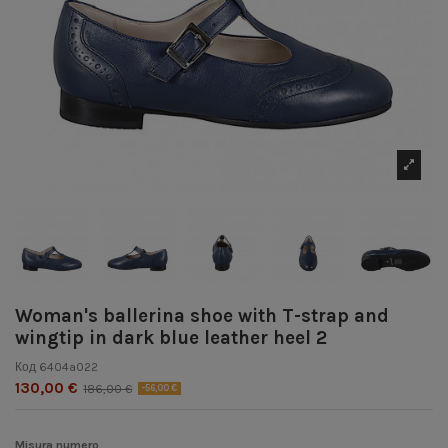
Woman's ballerina shoe with T-strap and
wingtip in dark blue leather heel 2
Код
6404a022
130,00 €
186,00 €
-56,00 €
Misura numero