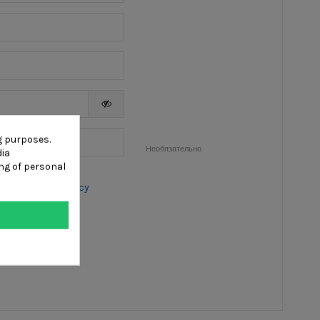
g purposes.
Необязательно
dia
ng of personal
d the
Cookie Policy