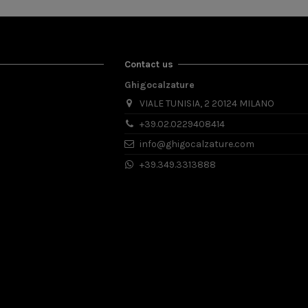
Contact us
Ghigocalzature
VIALE TUNISIA, 2 20124 MILANO
+39.02.0229408414
info@ghigocalzature.com
+39.349.3313888