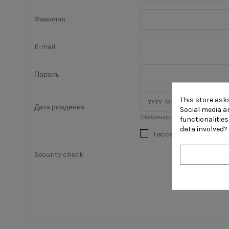
Фамилия
E-mail
Пароль
This store ask
Дата рождения
Social media an
(Например: 1970-05-31)
functionalitie
data involved?
I accept the
general t
Security check