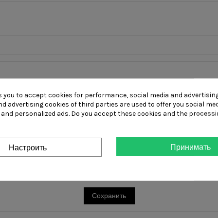
s you to accept cookies for performance, social media and advertisin
d advertising cookies of third parties are used to offer you social me
s and personalized ads. Do you accept these cookies and the processi
erms and conditions
and confirm that I have read the
Privacy Policy
an
Принимать
Настроить
Сохранить