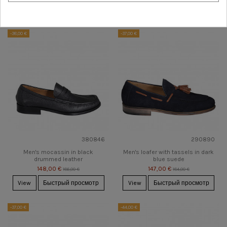
View
Быстрый просмотр
View
Быстрый просмотр
-38,00 €
-37,00 €
380846
290890
Men's mocassin in black
Men's loafer with tassels in dark
drummed leather
blue suede
148,00 €
147,00 €
186,00 €
184,00 €
View
Быстрый просмотр
View
Быстрый просмотр
-37,00 €
-44,00 €