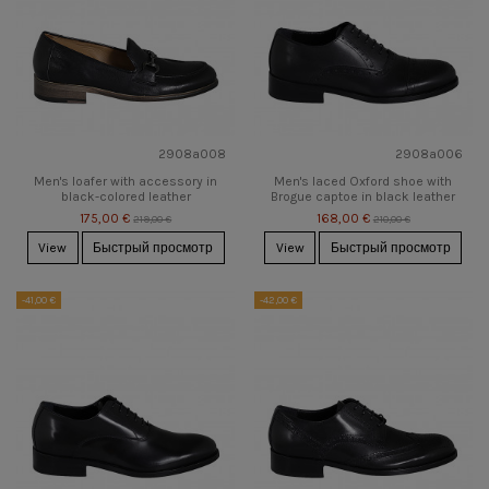
2908a008
2908a006
Men's loafer with accessory in
Men's laced Oxford shoe with
black-colored leather
Brogue captoe in black leather
175,00 €
168,00 €
219,00 €
210,00 €
View
Быстрый просмотр
View
Быстрый просмотр
-41,00 €
-42,00 €