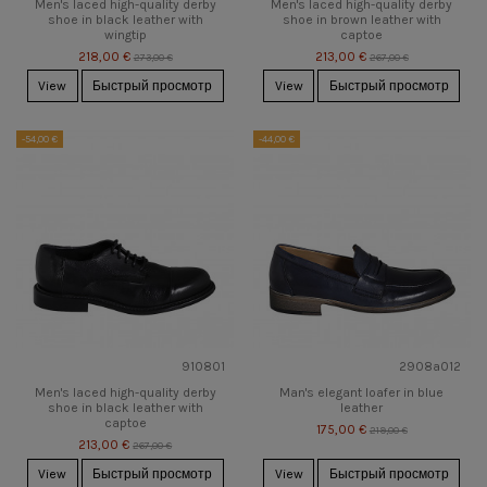
Men's laced high-quality derby
Men's laced high-quality derby
shoe in black leather with
shoe in brown leather with
wingtip
captoe
218,00 €
213,00 €
273,00 €
267,00 €
View
Быстрый просмотр
View
Быстрый просмотр
-54,00 €
-44,00 €
910801
2908a012
Men's laced high-quality derby
Man's elegant loafer in blue
shoe in black leather with
leather
captoe
175,00 €
219,00 €
213,00 €
267,00 €
View
Быстрый просмотр
View
Быстрый просмотр