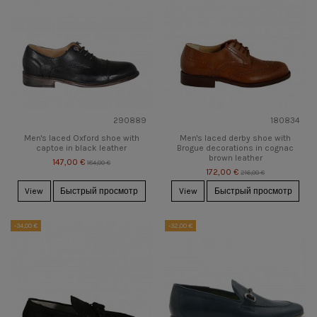
290889
180834
Men's laced Oxford shoe with
Men's laced derby shoe with
captoe in black leather
Brogue decorations in cognac
brown leather
147,00 €
184,00 €
172,00 €
216,00 €
View
Быстрый просмотр
View
Быстрый просмотр
-34,00 €
-32,00 €