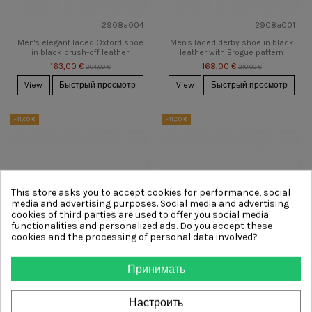
2908a004
2908a001
Men's elegant laced Oxford shoe
Men's laced derby shoe in black
in black brush-off leather
leather with Brogue pattern
163,00 €
168,00 €
204,00 €
210,00 €
View
Быстрый просмотр
View
Быстрый просмотр
-41,00 €
-41,00 €
This store asks you to accept cookies for performance, social
media and advertising purposes. Social media and advertising
cookies of third parties are used to offer you social media
functionalities and personalized ads. Do you accept these
cookies and the processing of personal data involved?
290896
290895
Принимать
Men's loafer with tassels in
Men's loafer in black leather with
green suede
accessory
Настроить
163,00 €
163,00 €
204,00 €
204,00 €