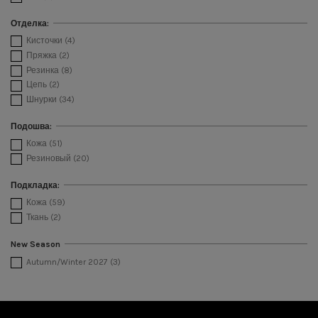
Отделка:
Кисточки
(4)
Пряжка
(2)
Резинка
(8)
Цепь
(2)
Шнурки
(34)
Подошва:
Кожа
(51)
Резиновый
(20)
Подкладка:
Кожа
(59)
Ткань
(2)
New Season
Autumn/Winter 2027
(3)