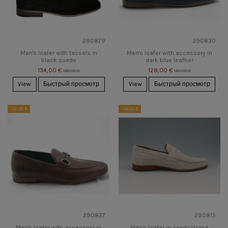
290879
290830
Men's loafer with tassels in
Men's loafer with accessory in
black suede
dark blue leather
134,00 €
128,00 €
168,00 €
160,00 €
View
Быстрый просмотр
View
Быстрый просмотр
-32,00 €
-26,00 €
290827
290815
Men's loafer with accessory in
Men's loafer in sandcolored