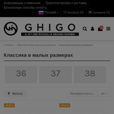
Информация о компании
Транспортировка и доставка
Безопасные способы оплаты
Русский
Wishlist (
0
)
Compare (
0
)
0
Главная
Мужская обувь малых размеров
Классика в малых размерах
Классика в малых размерах
36
37
38
Фильтр
Релевантность
24
-46,00 €
-46,00 €