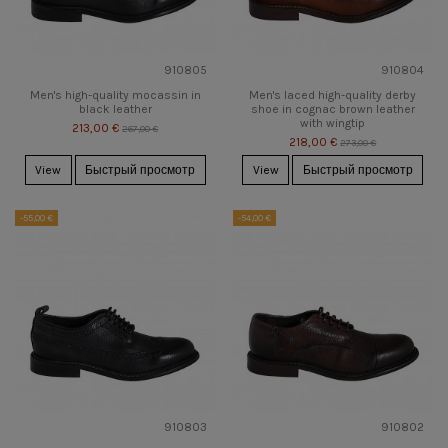
910805
910804
Men's high-quality mocassin in
Men's laced high-quality derby
black leather
shoe in cognac brown leather
with wingtip
213,00 €
267,00 €
218,00 €
273,00 €
View
Быстрый просмотр
View
Быстрый просмотр
-55,00 €
-54,00 €
910803
910802