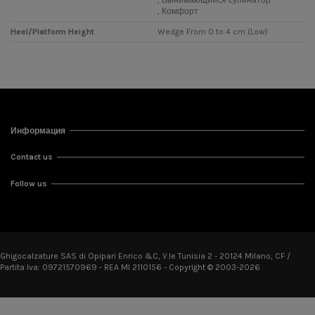
, Комфорт
Heel/Platform Height
Wedge From 0 to 4 cm (Low)
Информация
Contact us
Follow us
Ghigocalzature SAS di Opipari Enrico &C, V.le Tunisia 2 - 20124 Milano, CF /
Partita Iva: 09721570969 - REA MI 2110156 - Copyright © 2003-2026