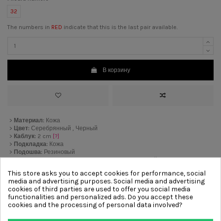
32
The numbers in
RED
indicate that this is the last pair available.
В корзину
>
Материал:
Кожа
>
Цвет:
Серебрянный , Черный
>
Каблук:
2 cm
[?]
>
Подкладка:
Кожа
>
Подошва:
Резиновый
>
Отделка:
Стразы и камни , Резинка , Вынимающийся супинатор ,
Комфорт
This store asks you to accept cookies for performance, social
media and advertising purposes. Social media and advertising
cookies of third parties are used to offer you social media
functionalities and personalized ads. Do you accept these
Other products from same
cookies and the processing of personal data involved?
category