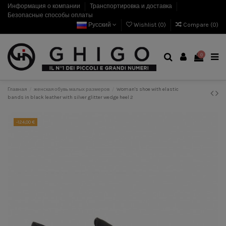
Информация о компании
Транспортировка и доставка
Безопасные способы оплаты
Русский
Wishlist (
0
)
Compare (
0
)
0
Главная
женская обувь малых размеров
Woman's shoe with elastic
bands in black leather with silver glitter wedge heel 2
-124,00 €