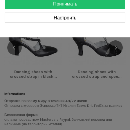
Принимать
-42,00 €
-42,00 €
Настроить
Dancing shoes with
Dancing shoes with
crossed strap in black...
crossed strap and open...
Informations
Отправка по всему миру в течении
48/72
часов
Отправка с курьером Эспрессо TNT Италия Также DHL FedEx за границу
Безопасная форма
оплаты посредством Mastercard Paypal, банковский перевод или
наличные (на территории Италии)