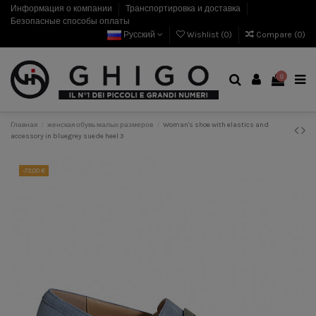
Информация о компании
Транспортировка и доставка
Безопасные способы оплаты
Русский
Wishlist (
0
)
Compare (
0
)
0
Главная
женская обувь малых размеров
Woman's shoe with elastics and
accessory in bluegrey suede heel 3
-73,00 €