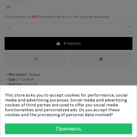
35
The numbers in
RED
indicate that this is the last pair available.
В корзину
>
Материал:
Замша
>
Цвет:
Голубой
>
Каблук:
3 cm
[?]
>
Подкладка:
Кожа
>
Подошва:
Резиновый
This store asks you to accept cookies for performance, social
>
Отделка:
Резинка
media and advertising purposes. Social media and advertising
cookies of third parties are used to offer you social media
functionalities and personalized ads. Do you accept these
cookies and the processing of personal data involved?
Other products from same
category
Принимать