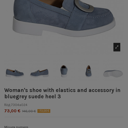
Woman's shoe with elastics and accessory in
bluegrey suede heel 3
Код
7304a024
73,00 €
146,00 €
-73,00 €
Misura numero