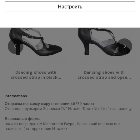
Настроить
-42,00 €
-42,00 €
Dancing shoes with
Dancing shoes with
crossed strap in black...
crossed strap and open...
Informations
Отправка по всему миру в течении
48/72
часов
Отправка с курьером Эспрессо TNT Италия Также DHL FedEx за границу
Безопасная форма
оплаты посредством Mastercard Paypal, банковский перевод или
наличные (на территории Италии)