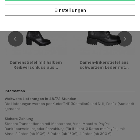
Einstellungen
Damenstiefel mit halbem
Damen-Bikerstiefel aus
Reißverschluss aus...
schwarzem Leder mit...
Information
Weltweite Lieferungen in
48/72
Stunden
Die Lieferungen werden per Kurier TNT (für Italien) und DHL, FedEx (Ausland)
gemacht
Sichere Zahlung
Sichere Transaktionen mit Mastercard, Visa, Maestro, PayPal,
Banküberweisung oder Barzahlung (für Italien), 3 Raten mit PayPal, mit
Alma: 2 Raten (ab 100€), 3 Raten (ab 150€), 4 Raten (ab 300 €).