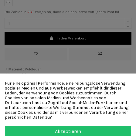
32
Die Zahlen in
ROT
zeigen an, dass dies das letzte verfügbare Paar ist.
In den Warenkorb
>
Material :
Wildleder
>
Farbe :
Schwarz
>
Absatz:
7 cm
[?]
Für eine optimal Performance, eine reibungslose Verwendung
>
Futter
Leder
sozialer Medien und aus Werbezwecken empfiehlt dir dieser
>
Sohle :
Profilsohle
Laden, der Verwendung von Cookies zuzustimmen. Durch
Cookies von sozialen Medien und Werbecookies von
Drittparteien hast du Zugriff auf Social-Media-Funktionen und
Weitere Produkte aus derselben
erhältst personalisierte Werbung. Stimmst du der Verwendung
dieser Cookies und der damit verbundenen Verarbeitung deiner
Kategorie
persönlichen Daten zu?
Akzeptieren
-108,00 €
NEU