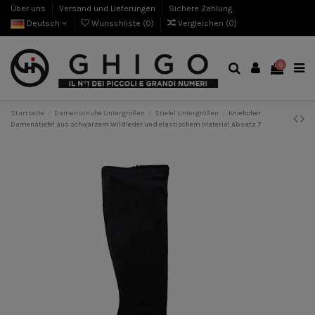
Über uns
Versand und Lieferungen
Sichere Zahlung
Deutsch
Wunschliste (
0
)
Vergleichen (
0
)
0
Startseite
Damenschuhe Untergrößen
Stiefel Untergrößen
Kniehoher
Damenstiefel aus schwarzem Wildleder und elastischem Material Absatz 7