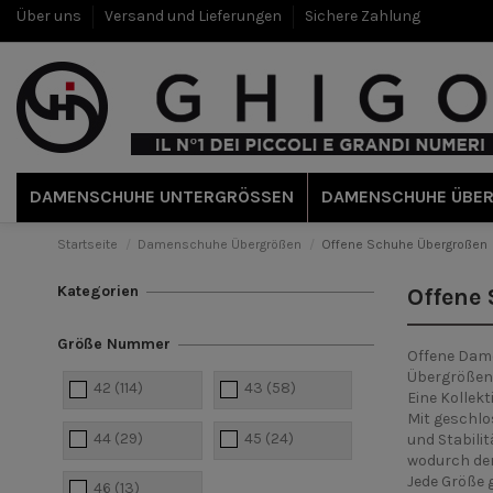
Über uns
Versand und Lieferungen
Sichere Zahlung
DAMENSCHUHE UNTERGRÖSSEN
DAMENSCHUHE ÜBE
Startseite
Damenschuhe Übergrößen
Offene Schuhe Übergroßen
Kategorien
Offene
Größe Nummer
Offene Dame
Übergrößen 
42
(114)
43
(58)
Eine Kollek
Mit geschlo
44
(29)
45
(24)
und Stabilit
wodurch der 
Jede Größe g
46
(13)