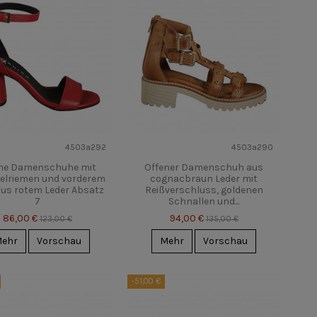
4503a292
4503a290
ne Damenschuhe mit
Offener Damenschuh aus
elriemen und vorderem
cognacbraun Leder mit
aus rotem Leder Absatz
Reißverschluss, goldenen
7
Schnallen und...
86,00 €
94,00 €
123,00 €
135,00 €
ehr
Vorschau
Mehr
Vorschau
-51,00 €