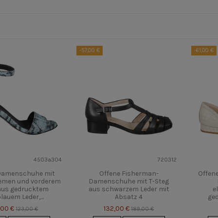
-57,00 €
-61,00 €
4503a304
720312
Damenschuhe mit
Offene Fisherman-
Offen
emen und vorderem
Damenschuhe mit T-Steg
aus gedrucktem
aus schwarzem Leder mit
e
lauem Leder,...
Absatz 4
ged
,00 €
132,00 €
123,00 €
189,00 €