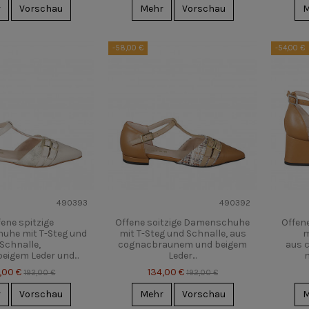
r
Vorschau
Mehr
Vorschau
M
-58,00 €
-54,00 €
490393
490392
fene spitzige
Offene soitzige Damenschuhe
Offen
he mit T-Steg und
mit T-Steg und Schnalle, aus
m
Schnalle,
cognacbraunem und beigem
aus 
beigem Leder und...
Leder...
,00 €
134,00 €
192,00 €
192,00 €
r
Vorschau
Mehr
Vorschau
M