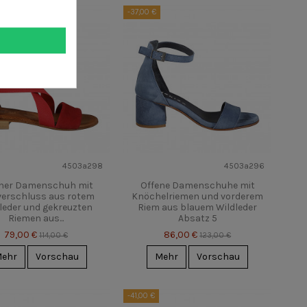
-37,00 €
4503a298
4503a296
ner Damenschuh mit
Offene Damenschuhe mit
verschluss aus rotem
Knöchelriemen und vorderem
leder und gekreuzten
Riem aus blauem Wildleder
Riemen aus...
Absatz 5
79,00 €
86,00 €
114,00 €
123,00 €
ehr
Vorschau
Mehr
Vorschau
-41,00 €