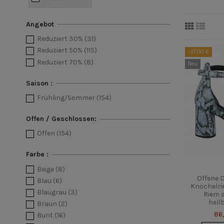
Angebot
Reduziert 30%
(31)
Reduziert 50%
(115)
-37,00 €
Reduziert 70%
(8)
Neu
Saison :
Frühling/Sommer
(154)
Offen / Geschlossen:
Offen
(154)
Farbe :
Beige
(8)
Offene 
Blau
(6)
Knöchelri
Blaugrau
(3)
Riem 
hellb
Braun
(2)
86
Bunt
(16)