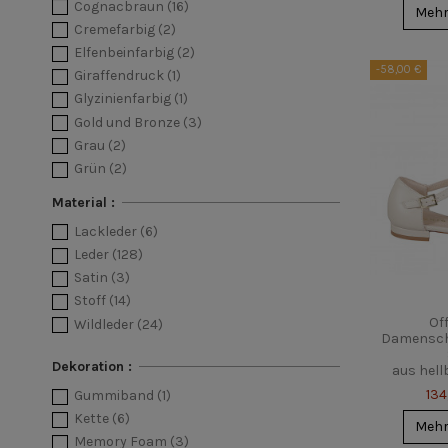
Cognacbraun
(16)
Meh
Cremefarbig
(2)
Elfenbeinfarbig
(2)
-58,00 €
Giraffendruck
(1)
Glyzinienfarbig
(1)
Gold und Bronze
(3)
Grau
(2)
Grün
(2)
Hellblau
(9)
Material :
Kornblumenblau
(1)
Lackleder
(6)
Krokodilmuster
(6)
Leder
(128)
Kupferfarbig
(1)
Satin
(3)
Leopardenmuster
(1)
Stoff
(14)
Lila
(3)
Of
Wildleder
(24)
Orange
(1)
Damenschu
Pink
(19)
Dekoration :
aus hell
Platinfarbig
(13)
134
Gummiband
(1)
Puderfarbig
(18)
Kette
(6)
Purpur
(3)
Meh
Memory Foam
(3)
Pythonnmuster
(8)