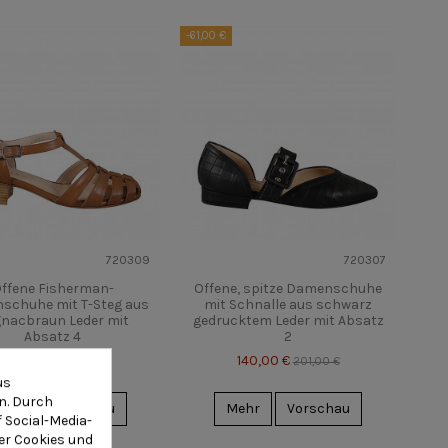
-61,00 €
720309
720307
ffene Fisherman-
Offene, spitze Damenschuhe
schuhe mit T-Steg aus
mit Schnalle aus schwarz
nacbraun Leder mit
gedrucktem Leder mit Absatz
Absatz 4
2
132,00 €
140,00 €
189,00 €
201,00 €
us
n. Durch
ehr
Vorschau
Mehr
Vorschau
 Social-Media-
er Cookies und