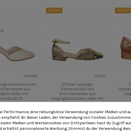
-59,00 €
-57,00 €
490388
720310
itzige Damenschuhe
Offener spitziger
O
öchelriemen aus
Damenschuh mit
Damen
eigem Leder mit
Knöchelriemen aus
cog
ockabsatz 6
beige gedrucktem Leder mit
Absatz 2
,00 €
180,00 €
136,00 €
195,00 €
al Performance, eine reibungslose Verwendung sozialer Medien und a
empfiehlt dir dieser Laden, der Verwendung von Cookies zuzustimme
r
Vorschau
Mehr
Vorschau
M
zialen Medien und Werbecookies von Drittparteien hast du Zugriff auf
 erhältst personalisierte Werbung. Stimmst du der Verwendung dies