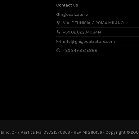
Contact us
Ghigocalzature
VIALE TUNISIA, 2 20124 MILANO
+39.02.0229408414
info@ghigocalzature.com
+39.349.3313888
Milano, CF / Partita Iva: 09721570969 - REA MI 2110156 - Copyright © 2