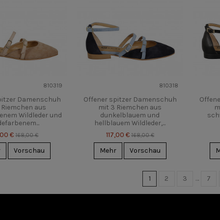
810319
810318
spitzer Damenschuh
Offener spitzer Damenschuh
Offen
3 Riemchen aus
mit 3 Riemchen aus
m
enem Wildleder und
dunkelblauem und
sch
efarbenem...
hellblauem Wildleder,...
,00 €
117,00 €
168,00 €
168,00 €
r
Vorschau
Mehr
Vorschau
M
1
2
3
…
7