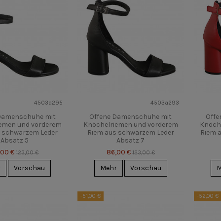
4503a295
4503a293
Damenschuhe mit
Offene Damenschuhe mit
Offe
emen und vorderem
Knöchelriemen und vorderem
Knöch
 schwarzem Leder
Riem aus schwarzem Leder
Riem 
Absatz 5
Absatz 7
,00 €
86,00 €
123,00 €
123,00 €
r
Vorschau
Mehr
Vorschau
M
-51,00 €
-52,00 €