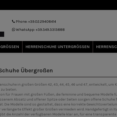
Phone: +39.02.29408414
WhatsApp: +39.349.3313888
RGRÖSSEN
HERRENSCHUHE UNTERGRÖSSEN
HERRENSC
 Schuhe Übergroßen
nschuhe in großen Größen 42, 43, 44, 45, 46 und 47, entwickelt, um 
zu bieten.
tion für Frauen mit großen Füßen, die feminine und bequeme Modelle 
ssenem Absatz und offener Spitze oder Seiten sorgen offene Schuhe f
ät. Die Modelle sind so gestaltet, dass eine korrekte Gewichtsverteil
verlängerte Effekt großer Größen vermieden wird. Handgefertigt in It
ibt die Anzahl der verfügbaren Modelle klar an, für eine transparente