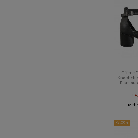
Offene 
Knöchelri
Riem aus
86
Meh
-51,00 €