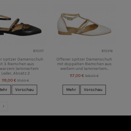
810317
810316
er spitzer Damenschuh
Offener spitzer Damenschuh
it 3 Riemchen aus
mit doppelten Riemchen aus
warzem laminiertem
weißem und laminiertem...
Leder, Absatz 2
117,00 €
168,00 €
119,00 €
171,00 €
ehr
Vorschau
Mehr
Vorschau