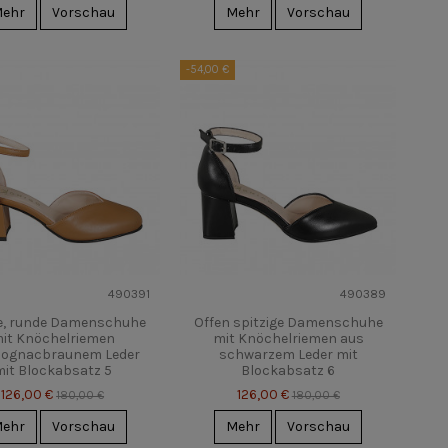
ehr
Vorschau
Mehr
Vorschau
-54,00 €
490391
490389
e, runde Damenschuhe
Offen spitzige Damenschuhe
it Knöchelriemen
mit Knöchelriemen aus
cognacbraunem Leder
schwarzem Leder mit
mit Blockabsatz 5
Blockabsatz 6
126,00 €
126,00 €
180,00 €
180,00 €
ehr
Vorschau
Mehr
Vorschau