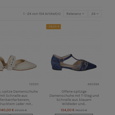
1 - 24 von 154 Artikel(n)
Relevanz
24
-58,00 €
720311
490394
e, spitze Damenschuhe
Offene spitzige
mit Schnalle aus
Damenschuhe mit T-Steg und
lfenbeinfarbenem,
Schnalle aus blauem
rucktem Leder mit...
Wildleder und...
140,00 €
134,00 €
201,00 €
192,00 €