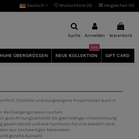
Deutsch
Wunschliste (
0
)
Vergleichen (
0
)
Suche
Anmelden
Warenkorb
New
HUHE ÜBERGRÖSSEN
NEUE KOLLEKTION
GIFT CARD
Komfort, Stabilität und ausgewogene Proportionen auch in
für die Übergangssaison suchen.
ür gute Atmungsaktivität bei gleichzeitiger Unterstützung
ung gewährleistet und eine harmonische Linie bewahrt wird,
alien aus hochwertigen Materialien.
 und gezielte Auswahl.