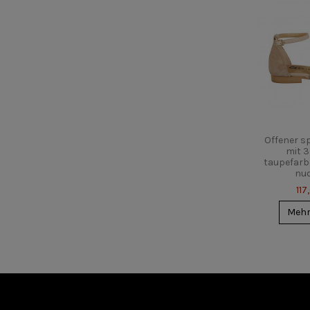
Offener 
mit 
taupefarb
nud
117
Meh