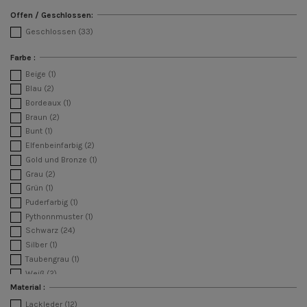
Offen / Geschlossen:
Geschlossen
(33)
Farbe :
Beige
(1)
Blau
(2)
Bordeaux
(1)
Braun
(2)
Bunt
(1)
Elfenbeinfarbig
(2)
Gold und Bronze
(1)
Grau
(2)
Grün
(1)
Puderfarbig
(1)
Pythonnmuster
(1)
Schwarz
(24)
Silber
(1)
Taubengrau
(1)
Weiß
(2)
Material :
Lackleder
(12)