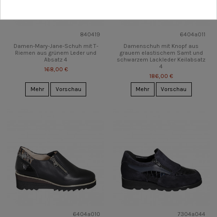
840419
6404a011
Damen-Mary-Jane-Schuh mit T-
Damenschuh mit Knopf aus
Riemen aus grünem Leder und
grauem elastischem Samt und
Absatz 4
schwarzem Lackleder Keilabsatz
4
168,00 €
186,00 €
Mehr
Vorschau
Mehr
Vorschau
6404a010
7304a044