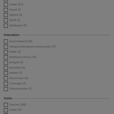
Leder
(25)
Samt
(1)
Spitze
(1)
Stoff
(1)
Wildleder
(7)
Dekoration :
Gummiband
(13)
Herausnehmbare Innensohle
(17)
Kette
(1)
Klettverschluss
(4)
Knöpfe
(1)
Komfort
(5)
Nieten
(1)
Riemchen
(5)
Schnalle
(1)
Strasssteine
(1)
Sohle :
Gummi
(26)
Leder
(5)