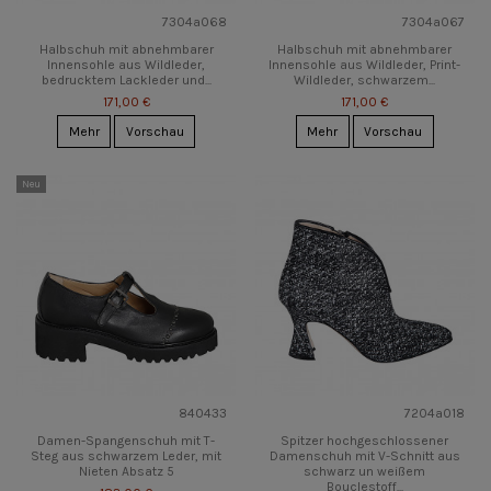
7304a068
7304a067
Halbschuh mit abnehmbarer
Halbschuh mit abnehmbarer
Innensohle aus Wildleder,
Innensohle aus Wildleder, Print-
bedrucktem Lackleder und...
Wildleder, schwarzem...
171,00 €
171,00 €
Mehr
Vorschau
Mehr
Vorschau
Neu
840433
7204a018
Damen-Spangenschuh mit T-
Spitzer hochgeschlossener
Steg aus schwarzem Leder, mit
Damenschuh mit V-Schnitt aus
Nieten Absatz 5
schwarz un weißem
Bouclestoff...