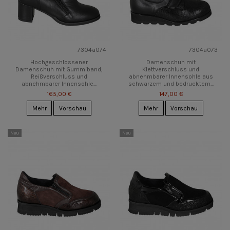
7304a074
7304a073
Hochgeschlossener
Damenschuh mit
Damenschuh mit Gummiband,
Klettverschluss und
Reißverschluss und
abnehmbarer Innensohle aus
abnehmbarer Innensohle...
schwarzem und bedrucktem...
165,00 €
147,00 €
Mehr
Vorschau
Mehr
Vorschau
Neu
Neu