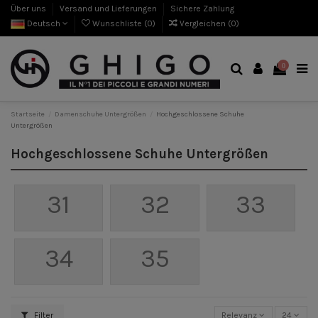
Über uns
Versand und Lieferungen
Sichere Zahlung
Deutsch
Wunschliste (
0
)
Vergleichen (
0
)
0
Startseite
Damenschuhe Untergrößen
Hochgeschlossene Schuhe
Untergrößen
Hochgeschlossene Schuhe Untergrößen
31
32
33
34
35
Filter
Relevanz
24