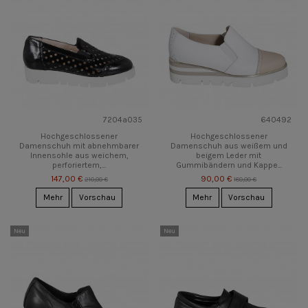
7204a035
640492
Hochgeschlossener
Hochgeschlossener
Damenschuh mit abnehmbarer
Damenschuh aus weißem und
Innensohle aus weichem,
beigem Leder mit
perforiertem,...
Gummibändern und Kappe...
147,00 €
90,00 €
210,00 €
180,00 €
Mehr
Vorschau
Mehr
Vorschau
Neu
Neu