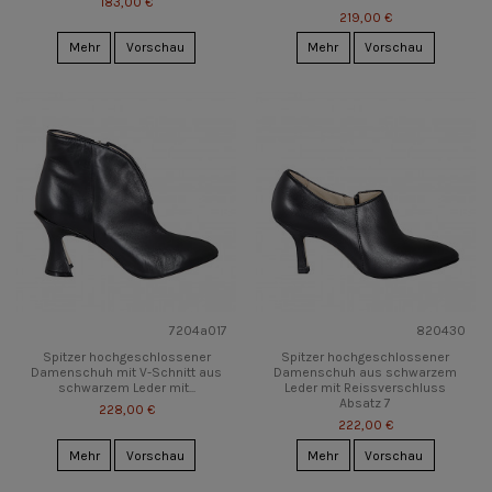
183,00 €
219,00 €
Mehr
Vorschau
Mehr
Vorschau
7204a017
820430
Spitzer hochgeschlossener
Spitzer hochgeschlossener
Damenschuh mit V-Schnitt aus
Damenschuh aus schwarzem
schwarzem Leder mit...
Leder mit Reissverschluss
Absatz 7
228,00 €
222,00 €
Mehr
Vorschau
Mehr
Vorschau