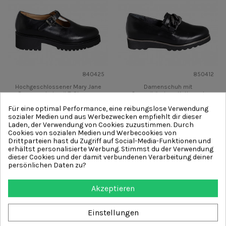
840425
850412
Hochgeschlossener Mary Jane
Damenschuh mit
Damenschuh mit T-Steg aus
Gummibändern, Kette und
schwarzem Leder Absatz 4
herausnehmbarer Innensohle
Für eine optimal Performance, eine reibungslose Verwendung
aus schwarzem Leder...
168,00 €
sozialer Medien und aus Werbezwecken empfiehlt dir dieser
177,00 €
Laden, der Verwendung von Cookies zuzustimmen. Durch
Mehr
Vorschau
Mehr
Vorschau
Cookies von sozialen Medien und Werbecookies von
Drittparteien hast du Zugriff auf Social-Media-Funktionen und
erhältst personalisierte Werbung. Stimmst du der Verwendung
dieser Cookies und der damit verbundenen Verarbeitung deiner
persönlichen Daten zu?
Akzeptieren
Einstellungen