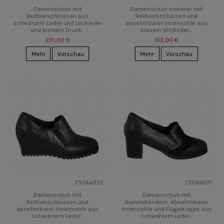
Damenschuh mit
Damenschuh sneaker mit
Reißverschlüssen aus
Reißverschlüssen und
schwarzem Leder und Lackleder
abnehmbarer Innensohle aus
und buntem Druck...
blauem Wildleder...
201,00 €
153,00 €
Mehr
Vorschau
Mehr
Vorschau
7304a035
7304a031
Damenschuh mit
Damenschuh mit
Reißverschlüssen und
Gummibändern, abnehmbarer
abnehmbarer Innensohle aus
Innensohle und Flügelkappe aus
schwarzem Leder...
schwarzem Leder...