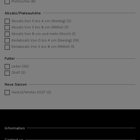
Profilsohle
(6)
Absatz/Plateauhöhe
Absatz Von 0 bis 4 cm (Niedrig)
(5)
Absatz Von 5 bis 8 cm (Mittel)
(7)
Absatz Von 8 cm und mehr (Hoch)
(1)
Keilabsatz Von 0 bis 4 cm (Niedrig)
(19)
Keilabsatz Von 5 bis 8 cm (Mittel)
(1)
Futter
Leder
(32)
Stoff
(2)
Neue Saison
Herbst/Winter 2027
(5)
Information
Contact us