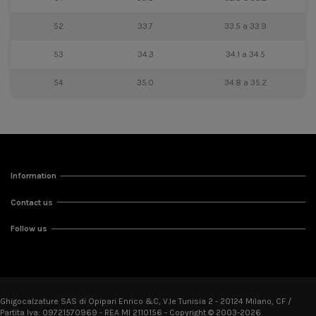
52
33.7
33.5 a 33.9
53
34.3
34.1 a 34.5
54
35.0
34.8 a 35.2
Information
Contact us
Follow us
Ghigocalzature SAS di Opipari Enrico &C, V.le Tunisia 2 - 20124 Milano, CF /
Partita Iva: 09721570969 - REA MI 2110156 - Copyright © 2003-2026