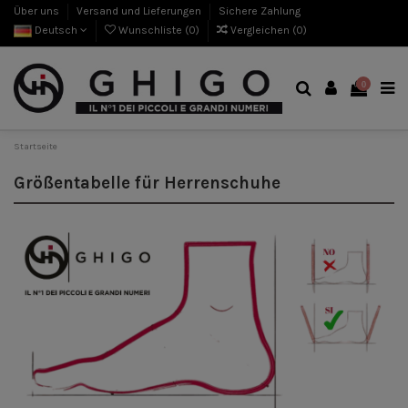
Über uns
Versand und Lieferungen
Sichere Zahlung
Deutsch
Wunschliste (
0
)
Vergleichen (
0
)
0
Startseite
Größentabelle für Herrenschuhe