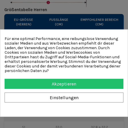
Größentabelle Herren
EU-GRÖSSE (
FUSSLÄNGE (
EMPFOHLENER BEREICH
HERREN)
CM)
(CM)
36
22.9
22.7 a 23.1
Für eine optimal Performance, eine reibungslose Verwendung
sozialer Medien und aus Werbezwecken empfiehlt dir dieser
37
23.6
23.4 a 23.8
Laden, der Verwendung von Cookies zuzustimmen. Durch
Cookies von sozialen Medien und Werbecookies von
Drittparteien hast du Zugriff auf Social-Media-Funktionen und
38
24.3
24.1 a 24.5
erhältst personalisierte Werbung. Stimmst du der Verwendung
dieser Cookies und der damit verbundenen Verarbeitung deiner
46
29.6
29.4 a 29.8
persönlichen Daten zu?
47
30.3
30.1 a 30.5
Akzeptieren
48
31.0
30.8 a 31.2
Einstellungen
49
31.6
31.4 a 31.8
50
32.3
32.1 a 32.5
51
33.0
32.8 a 33.2