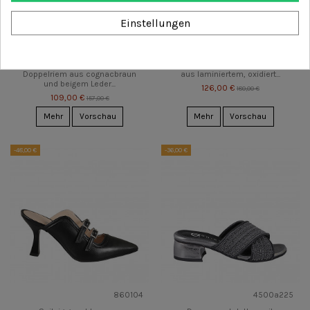
Einstellungen
860106
490021
Spitzig geschlossene
Damenpantoletten mit
Damenpantoletten mit
gekreuztem Riemchen-Design
Doppelriem aus cognacbraun
aus laminiertem, oxidiert...
und beigem Leder...
126,00 €
180,00 €
109,00 €
157,00 €
Mehr
Vorschau
Mehr
Vorschau
-48,00 €
-36,00 €
860104
4500a225