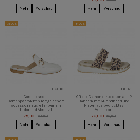
114,00 €
Mehr
Vorschau
Mehr
Vorschau
-35,00 €
-34,00 €
880101
830021
Geschlossene
Offene Damenpantoletten aus 2
Damenpantoletten mit goldenem
Bändern mit Gummiband und
Accessoire aus elfenbeinem
Nieten aus bedrucktes
Leder und Absatz 1
Wildleder...
79,00 €
78,00 €
114,00 €
112,00 €
Mehr
Vorschau
Mehr
Vorschau
-36,00 €
-36,00 €