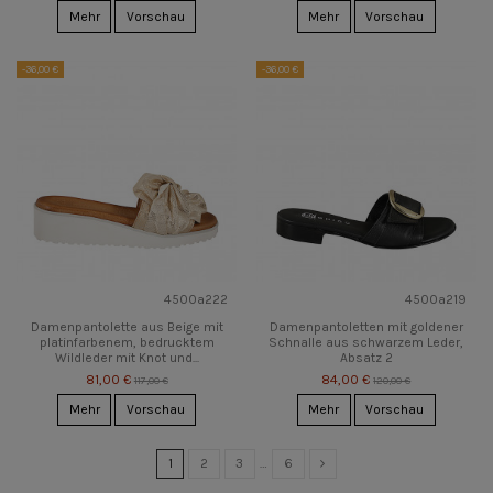
Mehr
Vorschau
Mehr
Vorschau
-36,00 €
-36,00 €
4500a222
4500a219
Damenpantolette aus Beige mit
Damenpantoletten mit goldener
platinfarbenem, bedrucktem
Schnalle aus schwarzem Leder,
Wildleder mit Knot und...
Absatz 2
81,00 €
84,00 €
117,00 €
120,00 €
Mehr
Vorschau
Mehr
Vorschau
1
2
3
…
6