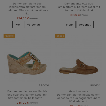
Damenpantolette aus
Damenpantolette aus
laminiertem platinfarbenem
laminiertem silbernem Leder mit
Leder mit Strasssteinen, Absatz
Knot und Keilabsatz 4
8....
81,00 €
117,00 €
224,00 €
321,00 €
Mehr
Vorschau
Mehr
Vorschau
-102,00 €
-35,00 €
790016
880104
Damenpantoletten aus Raphia
Geschlossene
und cognacbraunem Leder mit
Damenpantoletten mit goldenem
Strasssteinen, Keilabsatz 9....
Accessoire aus cognacbraunem
Wildleder und...
235,00 €
337,00 €
79,00 €