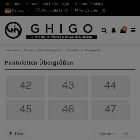
Über uns
Versand und Lieferungen
Sichere Zahlung
Deutsch
Wunschliste (
0
)
Vergleichen (
0
)
0
Startseite
Damenschuhe Übergrößen
Pantoletten Übergrößen
Pantoletten Übergrößen
42
43
44
45
46
47
Filter
Relevanz
24