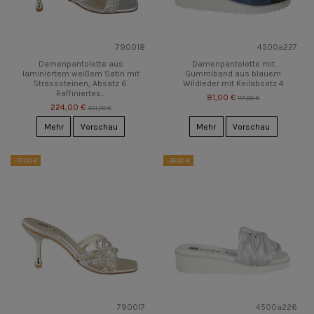
790018
4500a227
Damenpantolette aus
Damenpantolette mit
laminiertem weißem Satin mit
Gummiband aus blauem
Strasssteinen, Absatz 6.
Wildleder mit Keilabsatz 4
Raffiniertes...
81,00 €
117,00 €
224,00 €
321,00 €
Mehr
Vorschau
Mehr
Vorschau
-97,00 €
-36,00 €
790017
4500a226