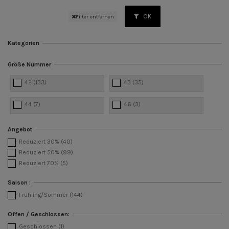
OK
Filter entfernen
Kategorien
Größe Nummer
42
(133)
43
(35)
44
(7)
46
(3)
Angebot
Reduziert 30%
(40)
Reduziert 50%
(99)
Reduziert 70%
(5)
Saison :
Frühling/Sommer
(144)
Offen / Geschlossen:
Geschlossen
(1)