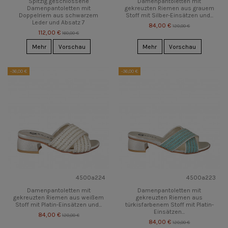
Spitzig geschlossene
Damenpantoletten mit
Damenpantoletten mit
gekreuzten Riemen aus grauem
Doppelriem aus schwarzem
Stoff mit Silber‑Einsätzen und...
Leder und Absatz 7
84,00 €
120,00 €
112,00 €
160,00 €
Mehr
Vorschau
Mehr
Vorschau
-36,00 €
-36,00 €
4500a224
4500a223
Damenpantoletten mit
Damenpantoletten mit
gekreuzten Riemen aus weißem
gekreuzten Riemen aus
Stoff mit Platin-Einsätzen und...
türkisfarbenem Stoff mit Platin-
Einsätzen...
84,00 €
120,00 €
84,00 €
120,00 €