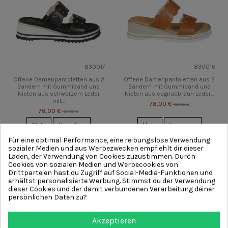
830017
830016
Offene Damenpantoletten aus 2
Offene Damenpantoletten aus 2
Bändern mit Gummiband und
Bändern mit Gummiband und
Nieten aus schwarzem Leder
Nieten aus cognacbraun Leder...
mit...
78,00 €
112,00 €
78,00 €
112,00 €
Mehr
Vorschau
Mehr
Vorschau
Für eine optimal Performance, eine reibungslose Verwendung
sozialer Medien und aus Werbezwecken empfiehlt dir dieser
-48,00 €
-54,00 €
Laden, der Verwendung von Cookies zuzustimmen. Durch
Cookies von sozialen Medien und Werbecookies von
Drittparteien hast du Zugriff auf Social-Media-Funktionen und
erhältst personalisierte Werbung. Stimmst du der Verwendung
dieser Cookies und der damit verbundenen Verarbeitung deiner
persönlichen Daten zu?
Akzeptieren