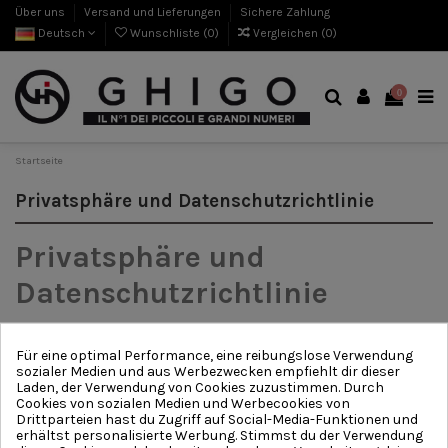
Über uns
Versand und Lieferungen
Sichere Zahlung
Deutsch
Wunschliste (
0
)
Vergleichen (
0
)
0
Startseite
Privatsphäre und Datenschutzrichtlinie
Privatsphäre und
Datenschutzrichtlinie
Wenn Sie sich bei Ghigocalzature registrieren, sind alle Ihre persönlichen
Daten sicher.
Für eine optimal Performance, eine reibungslose Verwendung
sozialer Medien und aus Werbezwecken empfiehlt dir dieser
Die persönlichen Daten die wir verlangen, sind mit dem
größten
Respekt
Laden, der Verwendung von Cookies zuzustimmen. Durch
behandelt
und ge
nutzt
. Wir
benutzen
Ihre persönliche
n
Daten für Ihre
Cookies von sozialen Medien und Werbecookies von
Bestellungen, Lieferungen und,
mit Ihrer
Genehmigung,
um Ihnen
wichtige
Drittparteien hast du Zugriff auf Social-Media-Funktionen und
Informationen und Werbung
en
von
unserem
Geschäft
zu senden
.
erhältst personalisierte Werbung. Stimmst du der Verwendung