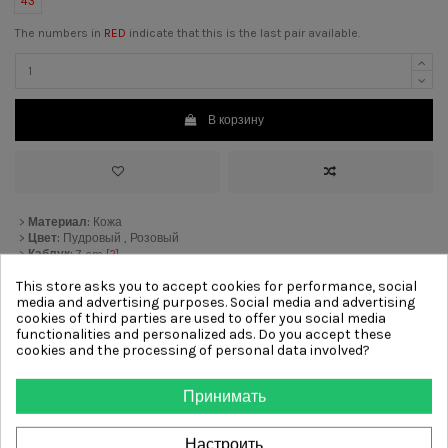
43
The numbers in
RED
indicate that this is the last pair available.
В корзину
>
Материал:
Кожа
>
Цвет:
Пудровый , Розовый
>
Каблук:
7 cm
[?]
>
Подкладка:
Кожа
This store asks you to accept cookies for performance, social
>
Подошва:
Кожа
media and advertising purposes. Social media and advertising
cookies of third parties are used to offer you social media
functionalities and personalized ads. Do you accept these
Other products from same
cookies and the processing of personal data involved?
category
Принимать
-62,00 €
-62,00 €
Настроить