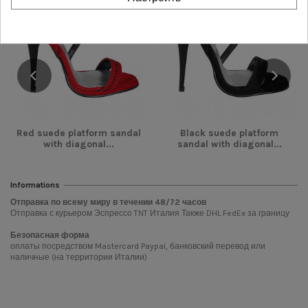
НОВОЕ
НОВОЕ
Red suede platform sandal
Black suede platform
with diagonal...
sandal with diagonal...
Informations
Отправка по всему миру в течении
48/72
часов
Отправка с курьером Эспрессо TNT Италия Также DHL FedEx за границу
Безопасная форма
оплаты посредством Mastercard Paypal, банковский перевод или
наличные (на территории Италии)