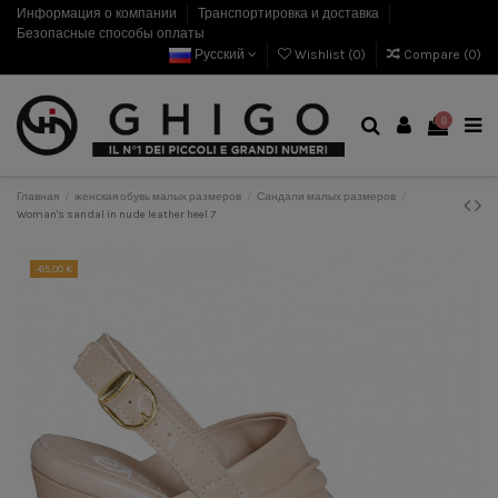
Информация о компании
Транспортировка и доставка
Безопасные способы оплаты
Русский
Wishlist (
0
)
Compare (
0
)
0
Главная
женская обувь малых размеров
Сандали малых размеров
Woman's sandal in nude leather heel 7
-65,00 €