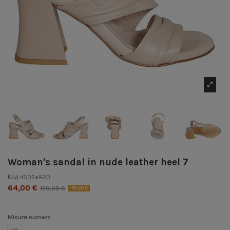
Woman's sandal in nude leather heel 7
Код
4502a820
64,00 €
129,00 €
-65,00 €
Misura numero