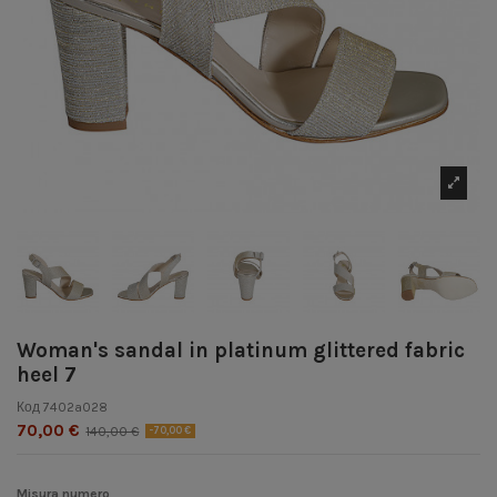
Woman's sandal in platinum glittered fabric
heel 7
Код
7402a028
70,00 €
140,00 €
-70,00 €
Misura numero