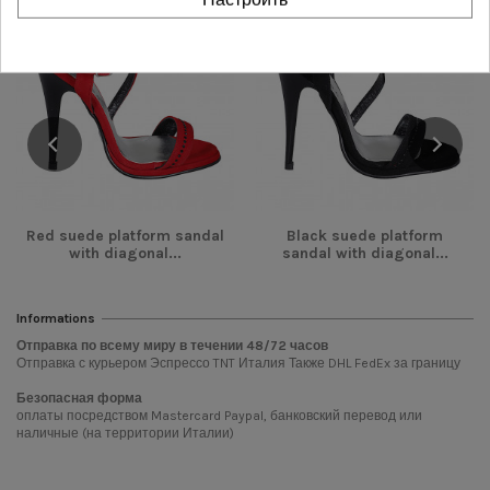
-62,00 €
-62,00 €
НОВОЕ
НОВОЕ
Red suede platform sandal
Black suede platform
with diagonal...
sandal with diagonal...
Informations
Отправка по всему миру в течении
48/72
часов
Отправка с курьером Эспрессо TNT Италия Также DHL FedEx за границу
Безопасная форма
оплаты посредством Mastercard Paypal, банковский перевод или
наличные (на территории Италии)