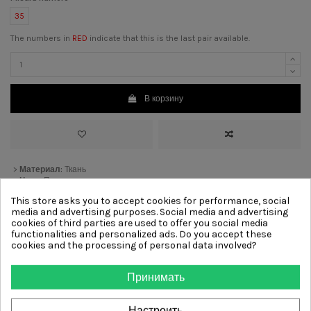
35
The numbers in
RED
indicate that this is the last pair available.
В корзину
>
Материал:
Ткань
>
Цвет:
Платино
>
Каблук:
7 cm
[?]
This store asks you to accept cookies for performance, social
>
Подкладка:
Кожа
media and advertising purposes. Social media and advertising
>
Подошва:
Кожа
cookies of third parties are used to offer you social media
functionalities and personalized ads. Do you accept these
cookies and the processing of personal data involved?
Other products from same
Принимать
category
Настроить