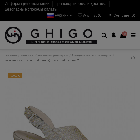
Информация о компании
Транспортировка и доставка
Безопасные способы оплаты
Русский
Wishlist (
0
)
Compare (
0
)
0
Главная
женская обувь малых размеров
Сандали малых размеров
Woman's sandal in platinum glittered fabric heel 7
-70,00 €