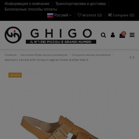
Информация о компании
Транспортировка и доставка
Безопасные способы оплаты
Русский
Wishlist (
0
)
Compare (
0
)
0
Главная
женская обувь малых размеров
Сандали малых размеров
Woman's sandal with strap in cognac brown leather heel 3
-63,00 €