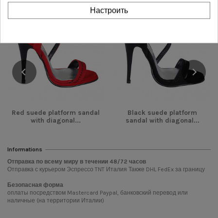
Настроить
-62,00 €
-62,00 €
НОВОЕ
НОВОЕ
Red suede platform sandal
Black suede platform
with diagonal...
sandal with diagonal...
Informations
Отправка по всему миру в течении
48/72
часов
Отправка с курьером Эспрессо TNT Италия Также DHL FedEx за границу
Безопасная форма
оплаты посредством Mastercard Paypal, банковский перевод или
наличные (на территории Италии)