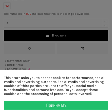
42
The numbers in
RED
indicate that this is the last pair available.
В корзину
>
Материал:
Кожа
>
Цвет:
Кожа
>
Каблук:
3 cm
[?]
>
Подкладка:
Кожа
>
Подошва:
Резиновый
This store asks you to accept cookies for performance, social
>
Отделка:
Ремешок
media and advertising purposes. Social media and advertising
cookies of third parties are used to offer you social media
functionalities and personalized ads. Do you accept these
cookies and the processing of personal data involved?
Other products from same
category
Принимать