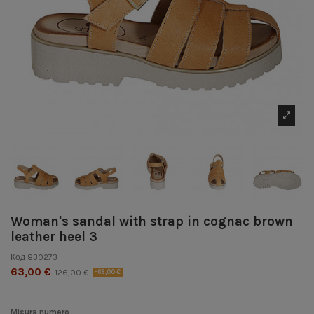
Woman's sandal with strap in cognac brown
leather heel 3
Код
830273
63,00 €
126,00 €
-63,00 €
Misura numero