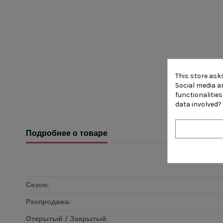
This store ask
Social media an
functionalitie
data involved?
Подробнее о товаре
Сезон:
Распродажа:
Открытый / Закрытый