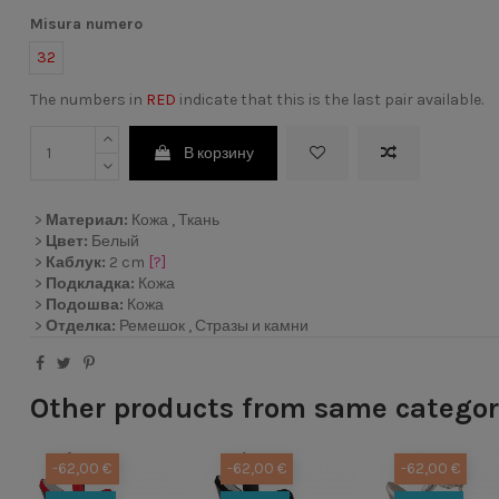
Misura numero
32
The numbers in
RED
indicate that this is the last pair available.
В корзину
>
Материал:
Кожа , Ткань
>
Цвет:
Белый
>
Каблук:
2 cm
[?]
>
Подкладка:
Кожа
>
Подошва:
Кожа
>
Отделка:
Ремешок , Стразы и камни
Other products from same catego
-62,00 €
-62,00 €
-62,00 €