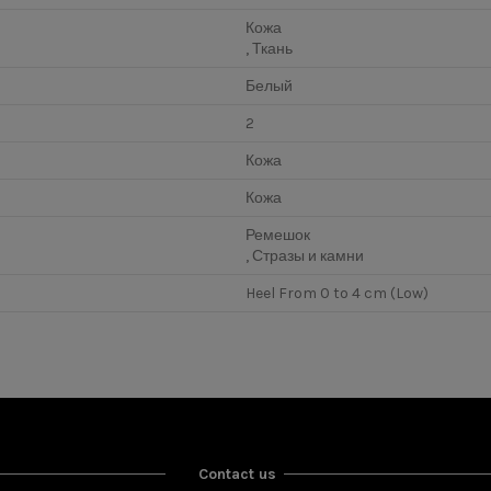
Кожа
, Ткань
Белый
2
Кожа
Кожа
Ремешок
, Стразы и камни
Heel From 0 to 4 cm (Low)
Contact us