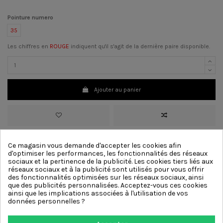
Pointure numero
35
Les chiffres en
ROUGE
indiquent qu'il s'agit de la dernière paire disponible.
Ajouter au panier
>
Matériau
Cuir
Ce magasin vous demande d'accepter les cookies afin
>
Couleur :
Blanc, Cognac
d'optimiser les performances, les fonctionnalités des réseaux
>
Talon:
4 cm
[?]
sociaux et la pertinence de la publicité. Les cookies tiers liés aux
>
Doublure
Cuir
réseaux sociaux et à la publicité sont utilisés pour vous offrir
>
Semelle
Caoutchouc
des fonctionnalités optimisées sur les réseaux sociaux, ainsi
>
Décoration :
Élastique, Glands
que des publicités personnalisées. Acceptez-vous ces cookies
ainsi que les implications associées à l'utilisation de vos
données personnelles ?
Autres produits de la même