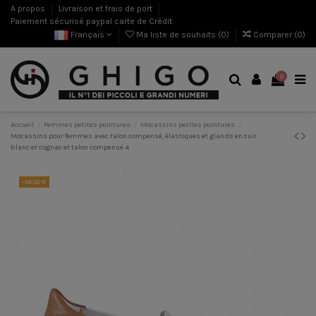
A propos
Livraison et frais de port
Paiement sécurisé paypal carte de Crèdit
Français
Ma liste de souhaits (
0
)
Comparer (
0
)
0
Accueil
Femmes petites pointures
Mocassins petites pointures
Mocassins pour femmes avec talon compensé, élastiques et glands en cuir
blanc et cognac et talon compensé 4
-54,00 €