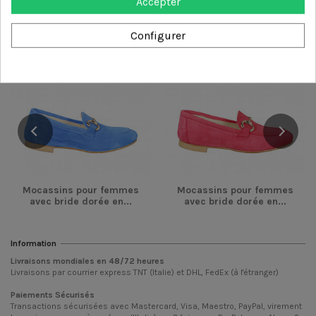
Accepter
catégorie
Configurer
-36,00 €
-36,00 €
Mocassins pour femmes
Mocassins pour femmes
avec bride dorée en...
avec bride dorée en...
Information
Livraisons mondiales en
48/72
heures
Livraisons par courrier express TNT (Italie) et DHL, FedEx (à l'étranger)
Paiements Sécurisés
Transactions sécurisées avec Mastercard, Visa, Maestro, PayPal, virement