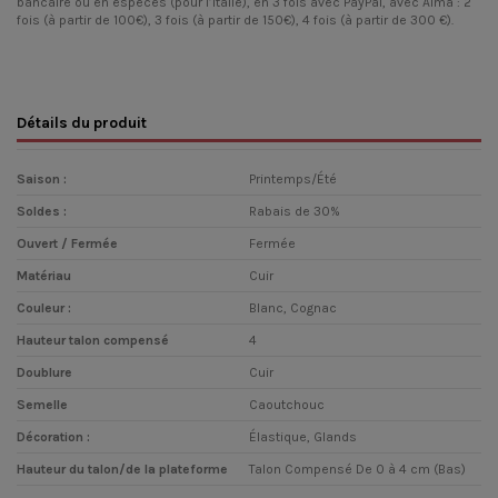
bancaire ou en espèces (pour l’Italie), en 3 fois avec PayPal, avec Alma : 2
fois (à partir de 100€), 3 fois (à partir de 150€), 4 fois (à partir de 300 €).
Détails du produit
Saison :
Printemps/Été
Soldes :
Rabais de 30%
Ouvert / Fermée
Fermée
Matériau
Cuir
Couleur :
Blanc, Cognac
Hauteur talon compensé
4
Doublure
Cuir
Semelle
Caoutchouc
Décoration :
Élastique, Glands
Hauteur du talon/de la plateforme
Talon Compensé De 0 à 4 cm (Bas)