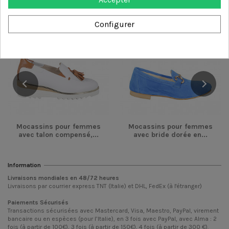
-54,00 €
-36,00 €
Configurer
Mocassins pour femmes
Mocassins pour femmes
avec talon compensé,...
avec bride dorée en...
Information
Livraisons mondiales en
48/72
heures
Livraisons par courrier express TNT (Italie) et DHL, FedEx (à l'étranger)
Paiements Sécurisés
Transactions sécurisées avec Mastercard, Visa, Maestro, PayPal, virement
bancaire ou en espèces (pour l’Italie), en 3 fois avec PayPal, avec Alma : 2
fois (à partir de 100€), 3 fois (à partir de 150€), 4 fois (à partir de 300 €).