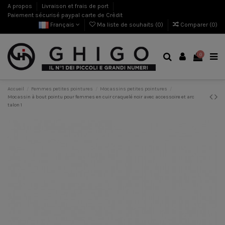
A propos
Livraison et frais de port
Paiement sécurisé paypal carte de Crèdit
Français
Ma liste de souhaits (
0
)
Comparer (
0
)
0
Accueil
Femmes petites pointures
Mocassins petites pointures
Mocassin à bout pointu pour femmes en cuir craquelé noir avec accessoire et arc
talon 1