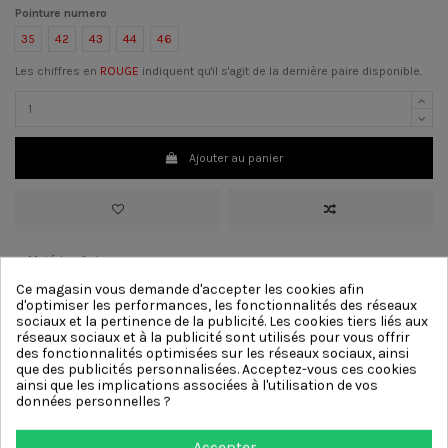
Pointure numero
35
42
43
44
46
Les chiffres en
ROUGE
indiquent qu'il s'agit de la dernière paire disponible.
Ajouter au panier
>
Matériau
Cuir
>
Couleur :
Noir
Ce magasin vous demande d'accepter les cookies afin
>
Talon:
2 cm
[?]
d'optimiser les performances, les fonctionnalités des réseaux
>
Doublure
Cuir
sociaux et la pertinence de la publicité. Les cookies tiers liés aux
>
Semelle
Caoutchouc
réseaux sociaux et à la publicité sont utilisés pour vous offrir
>
Décoration :
Nœud
des fonctionnalités optimisées sur les réseaux sociaux, ainsi
que des publicités personnalisées. Acceptez-vous ces cookies
ainsi que les implications associées à l'utilisation de vos
Autres produits de la même
données personnelles ?
catégorie
Accepter