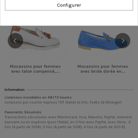
-54,00 €
-36,00 €
Configurer
Mocassins pour femmes
Mocassins pour femmes
avec talon compensé,...
avec bride dorée en...
Information
Livraisons mondiales en
48/72
heures
Livraisons par courrier express TNT (Italie) et DHL, FedEx (à l'étranger)
Paiements Sécurisés
Transactions sécurisées avec Mastercard, Visa, Maestro, PayPal, virement
bancaire ou en espèces (pour l’Italie), en 3 fois avec PayPal, avec Alma : 2
fois (à partir de 100€), 3 fois (à partir de 150€), 4 fois (à partir de 300 €).