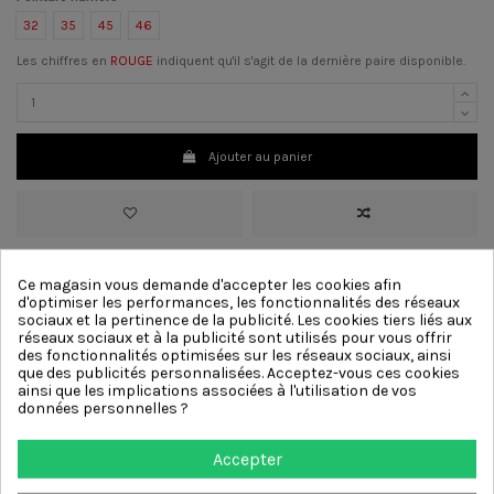
32
35
45
46
Les chiffres en
ROUGE
indiquent qu'il s'agit de la dernière paire disponible.
Ajouter au panier
>
Matériau
Cuir, Daim
Ce magasin vous demande d'accepter les cookies afin
>
Couleur :
Marron
d'optimiser les performances, les fonctionnalités des réseaux
>
Talon:
3 cm
[?]
sociaux et la pertinence de la publicité. Les cookies tiers liés aux
>
Doublure
Cuir
réseaux sociaux et à la publicité sont utilisés pour vous offrir
>
Semelle
Semelle Crantée
des fonctionnalités optimisées sur les réseaux sociaux, ainsi
que des publicités personnalisées. Acceptez-vous ces cookies
ainsi que les implications associées à l'utilisation de vos
Autres produits de la même
données personnelles ?
catégorie
Accepter