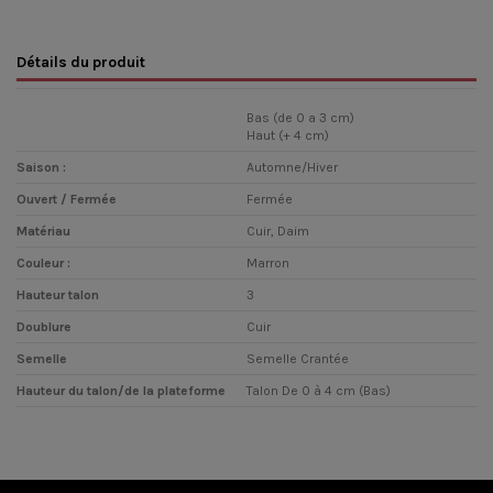
Détails du produit
Bas (de 0 a 3 cm)
Haut (+ 4 cm)
Saison :
Automne/Hiver
Ouvert / Fermée
Fermée
Matériau
Cuir, Daim
Couleur :
Marron
Hauteur talon
3
Doublure
Cuir
Semelle
Semelle Crantée
Hauteur du talon/de la plateforme
Talon De 0 à 4 cm (Bas)