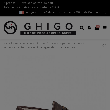
A propos
Livraison et frais de port
Paiement sécurisé paypal carte de Crèdit
Français
Ma liste de souhaits (
0
)
Comparer (
0
)
0
Accueil
Femmes petites pointures
Mocassins petites pointures
Mocassin pour femmes en cuir vintage et daim marron talon 3