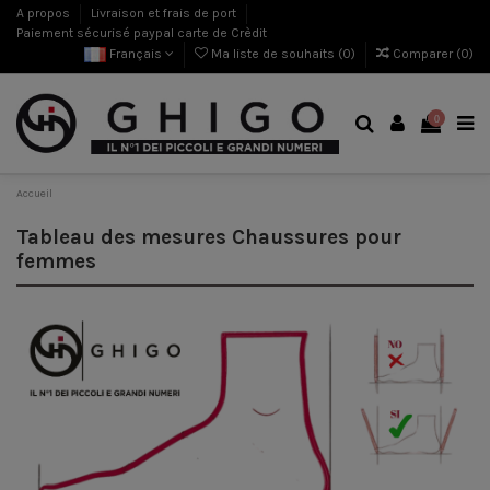
A propos
Livraison et frais de port
Paiement sécurisé paypal carte de Crèdit
Français
Ma liste de souhaits (
0
)
Comparer (
0
)
0
Accueil
Tableau des mesures Chaussures pour
femmes