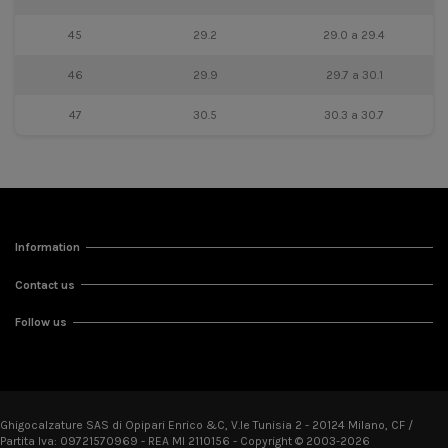
45
29.2
29.0 a 29.4
46
29.9
29.7 a 30.1
47
30.5
30.3 a 30.7
Information
Contact us
Follow us
Ghigocalzature SAS di Opipari Enrico &C, V.le Tunisia 2 - 20124 Milano, CF /
Partita Iva: 09721570969 - REA MI 2110156 - Copyright © 2003-2026