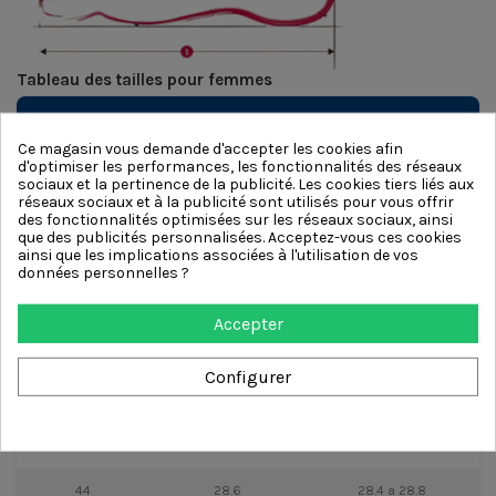
Tableau des tailles pour femmes
TAILLE UE
LONGUEUR DU PIED
PLAGE
(FEMMES)
(CM)
RECOMMANDÉE (CM)
Ce magasin vous demande d'accepter les cookies afin
d'optimiser les performances, les fonctionnalités des réseaux
31
20.1
19.9 a 20.3
sociaux et la pertinence de la publicité. Les cookies tiers liés aux
réseaux sociaux et à la publicité sont utilisés pour vous offrir
des fonctionnalités optimisées sur les réseaux sociaux, ainsi
32
20.8
20.6 a 21.0
que des publicités personnalisées. Acceptez-vous ces cookies
ainsi que les implications associées à l'utilisation de vos
33
21.4
21.2 a 21.6
données personnelles ?
34
22.1
21.9 a 22.3
Accepter
35
22.8
22.6 a 23.0
Configurer
42
27.3
27.1 a 27.5
43
27.9
27.7 a 28.1
44
28.6
28.4 a 28.8