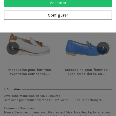
catégorie
Accepter
Configurer
-54,00 €
-36,00 €
Mocassins pour femmes
Mocassins pour femmes
avec talon compensé,...
avec bride dorée en...
Information
Livraisons mondiales en
48/72
heures
Livraisons par courrier express TNT (Italie) et DHL, FedEx (à l'étranger)
Paiements Sécurisés
Transactions sécurisées avec Mastercard, Visa, Maestro, PayPal, virement