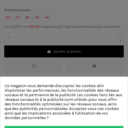
Pointure numero
34
35
42
45
46
Les chiffres en
ROUGE
indiquent qu'il s'agit de la dernière paire disponible.
Ajouter au panier
>
Matériau
Daim, Cuir Verni
>
Couleur :
Vert
Ce magasin vous demande d'accepter les cookies afin
>
Talon:
3 cm
[?]
d'optimiser les performances, les fonctionnalités des réseaux
>
Doublure
Cuir
sociaux et la pertinence de la publicité. Les cookies tiers liés aux
>
Semelle
Caoutchouc
réseaux sociaux et à la publicité sont utilisés pour vous offrir
>
Décoration :
Courroie, Boucle
des fonctionnalités optimisées sur les réseaux sociaux, ainsi
que des publicités personnalisées. Acceptez-vous ces cookies
ainsi que les implications associées à l'utilisation de vos
données personnelles ?
Autres produits de la même