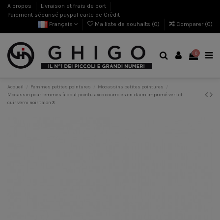
A propos
Livraison et frais de port
Paiement sécurisé paypal carte de Crèdit
Français
Ma liste de souhaits (
0
)
Comparer (
0
)
0
Accueil
Femmes petites pointures
Mocassins petites pointures
Mocassin pour femmes à bout pointu avec courroies en daim imprimé vert et
cuir verni noir talon 3