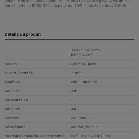
bancaire ou en espèces (pour l’Italie), en 3 fois avec PayPal, avec Alma : 2
fois (à partir de 100€), 3 fois (à partir de 150€), 4 fois (à partir de 300 €).
Détails du produit
Bas (de 0 a 3 cm)
Haut (+ 4 cm)
Saison :
Automne/Hiver
Ouvert / Fermée
Fermée
Matériau
Daim, Cuir Verni
Couleur :
Vert
Hauteur talon
3
Doublure
Cuir
Semelle
Caoutchouc
Décoration :
Courroie, Boucle
Hauteur du talon/de la plateforme
Talon De 0 à 4 cm (Bas)