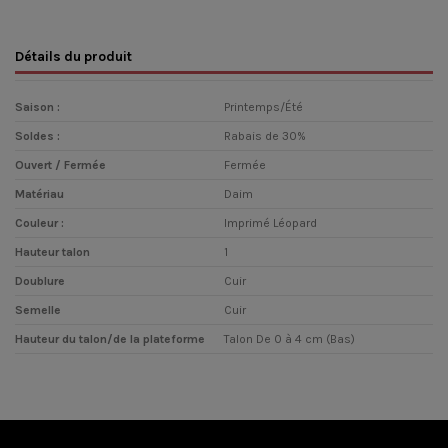
Détails du produit
Saison :
Printemps/Été
Soldes :
Rabais de 30%
Ouvert / Fermée
Fermée
Matériau
Daim
Couleur :
Imprimé Léopard
Hauteur talon
1
Doublure
Cuir
Semelle
Cuir
Hauteur du talon/de la plateforme
Talon De 0 à 4 cm (Bas)