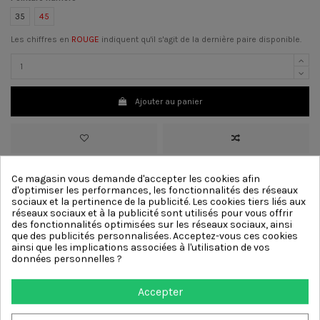
35
45
Les chiffres en
ROUGE
indiquent qu'il s'agit de la dernière paire disponible.
Ajouter au panier
>
Matériau
Daim
Ce magasin vous demande d'accepter les cookies afin
>
Couleur :
Imprimé Léopard
d'optimiser les performances, les fonctionnalités des réseaux
>
Talon:
1 cm
[?]
sociaux et la pertinence de la publicité. Les cookies tiers liés aux
>
Doublure
Cuir
réseaux sociaux et à la publicité sont utilisés pour vous offrir
>
Semelle
Cuir
des fonctionnalités optimisées sur les réseaux sociaux, ainsi
que des publicités personnalisées. Acceptez-vous ces cookies
ainsi que les implications associées à l'utilisation de vos
données personnelles ?
Autres produits de la même
catégorie
Accepter