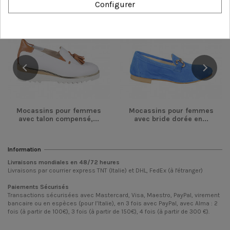
Configurer
-54,00 €
-36,00 €
Mocassins pour femmes
Mocassins pour femmes
avec talon compensé,...
avec bride dorée en...
Information
Livraisons mondiales en
48/72
heures
Livraisons par courrier express TNT (Italie) et DHL, FedEx (à l'étranger)
Paiements Sécurisés
Transactions sécurisées avec Mastercard, Visa, Maestro, PayPal, virement
bancaire ou en espèces (pour l’Italie), en 3 fois avec PayPal, avec Alma : 2
fois (à partir de 100€), 3 fois (à partir de 150€), 4 fois (à partir de 300 €).