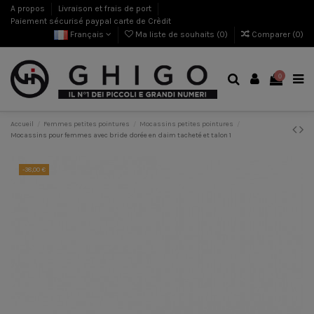
A propos
Livraison et frais de port
Paiement sécurisé paypal carte de Crèdit
Français
Ma liste de souhaits (
0
)
Comparer (
0
)
0
Accueil
Femmes petites pointures
Mocassins petites pointures
Mocassins pour femmes avec bride dorée en daim tacheté et talon 1
-38,00 €