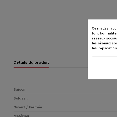
Ce magasin vou
fonctionnalités
réseaux sociaux
les réseaux so
les implication
Détails du produit
Saison :
Soldes :
Ouvert / Fermée
Matériau