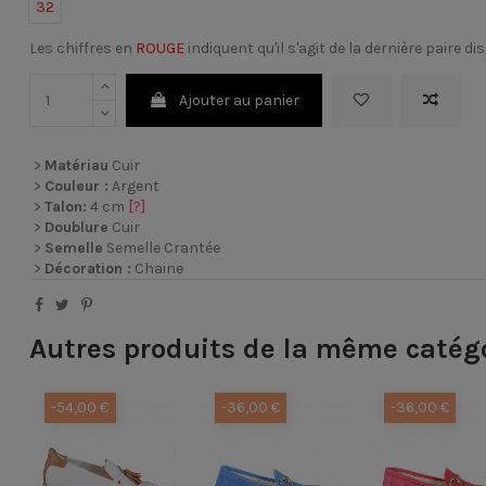
32
Les chiffres en
ROUGE
indiquent qu'il s'agit de la dernière paire di
Ajouter au panier
>
Matériau
Cuir
>
Couleur :
Argent
>
Talon:
4 cm
[?]
>
Doublure
Cuir
>
Semelle
Semelle Crantée
>
Décoration :
Chaine
Autres produits de la même catég
-54,00 €
-36,00 €
-36,00 €