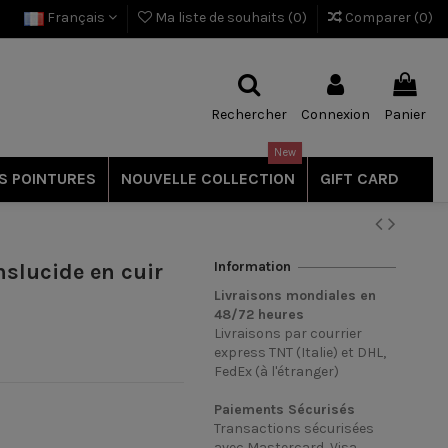
Français
Ma liste de souhaits (
0
)
Comparer (
0
)
Rechercher
Connexion
Panier
New
S POINTURES
NOUVELLE COLLECTION
GIFT CARD
Information
slucide en cuir
Livraisons mondiales en
48/72
heures
Livraisons par courrier
express TNT (Italie) et DHL,
FedEx (à l'étranger)
Paiements Sécurisés
Transactions sécurisées
avec Mastercard, Visa,