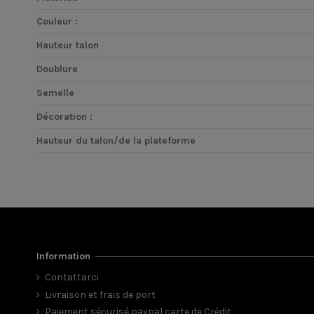
Couleur :
Hauteur talon
Doublure
Semelle
Décoration :
Hauteur du talon/de la plateforme
Information
Contattarci
Livraison et frais de port
Paiement sécurisé paypal carte de Crèdit