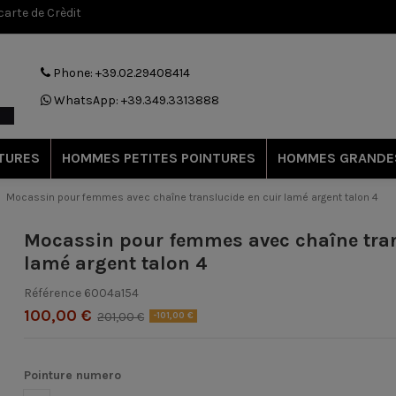
arte de Crèdit
Phone: +39.02.29408414
WhatsApp: +39.349.3313888
TURES
HOMMES PETITES POINTURES
HOMMES GRANDE
Mocassin pour femmes avec chaîne translucide en cuir lamé argent talon 4
Mocassin pour femmes avec chaîne tran
lamé argent talon 4
Référence
6004a154
100,00 €
201,00 €
-101,00 €
Pointure numero