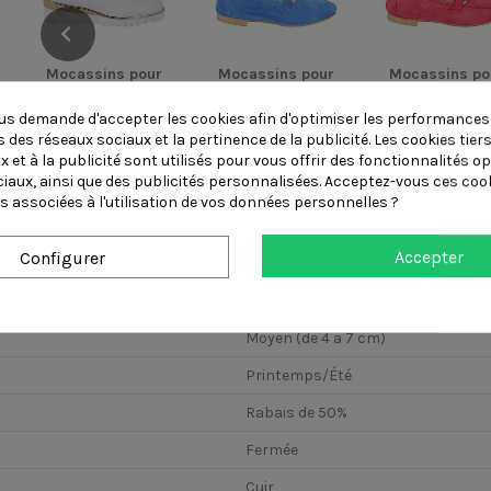
Mocassins pour
Mocassins pour
Mocassins po
femmes avec
femmes avec
femmes ave
talon compensé,...
bride dorée en...
bride dorée en
s demande d'accepter les cookies afin d'optimiser les performances,
 des réseaux sociaux et la pertinence de la publicité. Les cookies tiers
 et à la publicité sont utilisés pour vous offrir des fonctionnalités o
ciaux, ainsi que des publicités personnalisées. Acceptez-vous ces cook
s associées à l'utilisation de vos données personnelles ?
Accepter
Configurer
Haut (+ 4 cm)
Moyen (de 4 a 7 cm)
Printemps/Été
Rabais de 50%
Fermée
Cuir