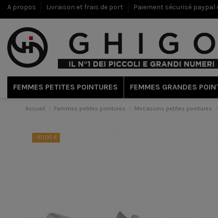
A propos
Livraison et frais de port
Paiement sécurisé paypal c
FEMMES PETITES POINTURES
FEMMES GRANDES POIN
Accueil
Femmes petites pointures
Mocassins petites pointures
-101,00 €