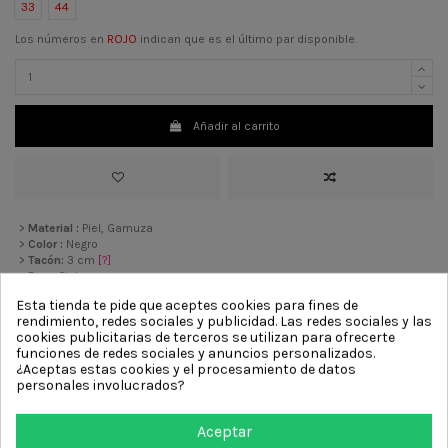
33
44
Los números en
ROJO
indican que es el último par disponible.
Añadir al carrito
>
Material :
Piel, Gamuza
>
Color :
Negro
>
Tacón:
3 cm
[?]
>
Forro
Piel
>
Suela :
Goma
Esta tienda te pide que aceptes cookies para fines de
>
Decoración :
Cordones
rendimiento, redes sociales y publicidad. Las redes sociales y las
cookies publicitarias de terceros se utilizan para ofrecerte
funciones de redes sociales y anuncios personalizados.
Otros productos de la misma
¿Aceptas estas cookies y el procesamiento de datos
personales involucrados?
categoría
Aceptar