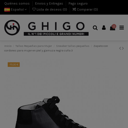
Quiénes somos
Envios y Entregas
Pago seguro
Español
Lista de deseos (
0
)
Comparar (
0
)
0
Inicio
Tallas Pequeñas para Mujer
Sneaker tallas pequeñas
Zapato con
cordones para mujer en piel y gamuza negra cuña 3
-70,00 €