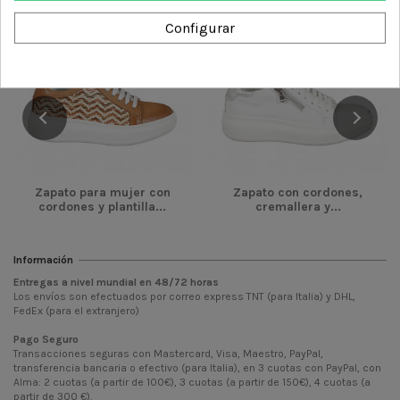
-43,00 €
-48,00 €
Configurar
Zapato para mujer con
Zapato con cordones,
cordones y plantilla...
cremallera y...
Información
Entregas a nivel mundial en
48/72
horas
Los envíos son efectuados por correo express TNT (para Italia) y DHL,
FedEx (para el extranjero)
Pago Seguro
Transacciones seguras con Mastercard, Visa, Maestro, PayPal,
transferencia bancaria o efectivo (para Italia), en 3 cuotas con PayPal, con
Alma: 2 cuotas (a partir de 100€), 3 cuotas (a partir de 150€), 4 cuotas (a
partir de 300 €).