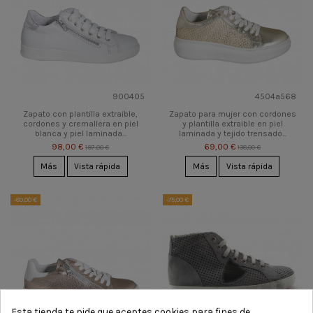
900405
4504a568
Zapato con plantilla extraible,
Zapato para mujer con cordones
cordones y cremallera en piel
y plantilla extraible en piel
blanca y piel laminada...
laminada y tejido trensado...
98,00 €
69,00 €
197,00 €
138,00 €
Más
Vista rápida
Más
Vista rápida
-80,00 €
-75,00 €
Esta tienda te pide que aceptes cookies para fines de