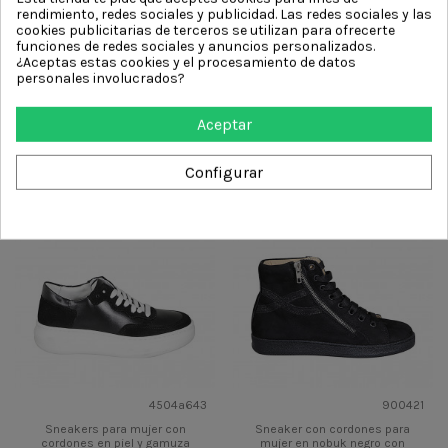
rendimiento, redes sociales y publicidad. Las redes sociales y las
cookies publicitarias de terceros se utilizan para ofrecerte
funciones de redes sociales y anuncios personalizados.
4504a567
310483
¿Aceptas estas cookies y el procesamiento de datos
Zapato con cordones,
Zapato deportivo con cordones
personales involucrados?
cremallera y plantilla extraible
en gamuza perforada de color
para mujer en piel blanca y...
gris cuña 1
79,00 €
75,00 €
Aceptar
159,00 €
150,00 €
Más
Vista rápida
Más
Vista rápida
Configurar
Nuevo
4504a643
900421
Sneakers para mujer con
Sneaker con cordones para
cordones en piel y gamuza
mujer en nobuk negro con