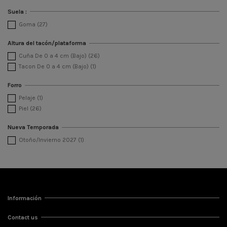
Suela :
Goma
(27)
Altura del tacón/plataforma
Cuña De 0 a 4 cm (Bajo)
(26)
Tacon De 0 a 4 cm (Bajo)
(1)
Forro
Pelaje
(1)
Piel
(26)
Nueva Temporada
Otoño/Invierno 2027
(1)
Información
Contact us