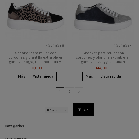
4504a588
4504a587
Sneaker para mujer con
Sneaker para mujer con
cordones y plantilla extraible en
cordones y plantilla extraible en
gamuza negra, tela moteada y...
gamuza azul y gris cuña 4
150,00 €
144,00 €
Más
Vista rápida
Más
Vista rápida
1
2
OK
Borrar todo
Categorías
Talla numero