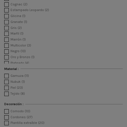
Cognac
(2)
Estampado Leopardo
(2)
Glicina
(1)
Granate
(1)
Gris
(2)
Marfil
(1)
Marrón
(1)
Multicolor
(3)
Negro
(13)
Oro y Bronzo
(1)
Plateado
(4)
Platino
(3)
Material :
Purpura
(1)
Gamuza
(11)
Nubuk
(1)
Piel
(23)
Tejido
(8)
Decoración :
Comodo
(10)
Cordones
(27)
Plantilla extraíble
(20)