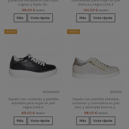
y plantilla extraible en piel color
cremalleras para mujer en piel
cognac y tejido de...
blanca y negra cuña 3
98,00 €
100,00 €
141,00 €
201,00 €
Más
Vista rápida
Más
Vista rápida
-69,00 €
-99,00 €
4504a569
900412
Zapato con cordones y plantilla
Zapato con plantilla extraible,
extraible para mujer en piel
cordones y cremallera en piel
negra cuña 4
beis y laminada bronce y...
69,00 €
98,00 €
138,00 €
197,00 €
Más
Vista rápida
Más
Vista rápida