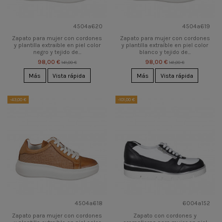
4504a620
4504a619
Zapato para mujer con cordones
Zapato para mujer con cordones
y plantilla extraible en piel color
y plantilla extraíble en piel color
negro y tejido de...
blanco y tejido de...
98,00 €
98,00 €
141,00 €
141,00 €
Más
Vista rápida
Más
Vista rápida
-43,00 €
-101,00 €
4504a618
6004a152
Zapato para mujer con cordones
Zapato con cordones y