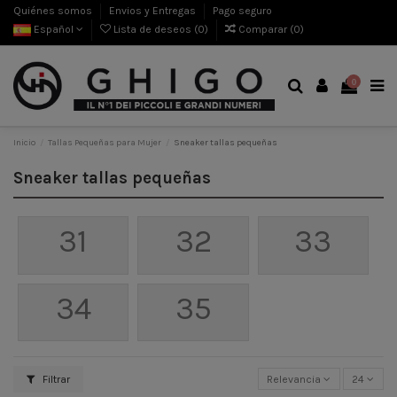
Quiénes somos
Envios y Entregas
Pago seguro
Español
Lista de deseos (
0
)
Comparar (
0
)
0
Inicio
Tallas Pequeñas para Mujer
Sneaker tallas pequeñas
Sneaker tallas pequeñas
31
32
33
34
35
Filtrar
Relevancia
24