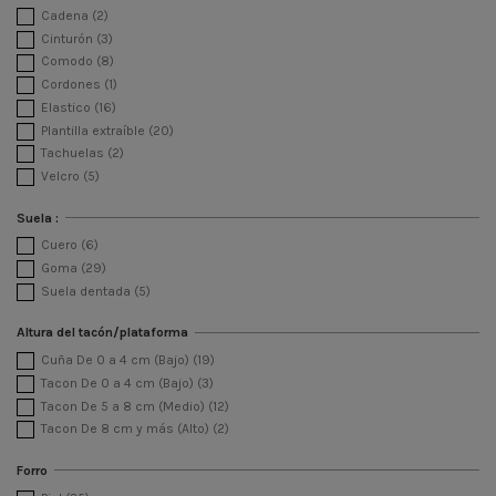
Cadena
(2)
Cinturón
(3)
Comodo
(8)
Cordones
(1)
Elastico
(16)
Plantilla extraíble
(20)
Tachuelas
(2)
Velcro
(5)
Suela :
Cuero
(6)
Goma
(29)
Suela dentada
(5)
Altura del tacón/plataforma
Cuña De 0 a 4 cm (Bajo)
(19)
Tacon De 0 a 4 cm (Bajo)
(3)
Tacon De 5 a 8 cm (Medio)
(12)
Tacon De 8 cm y más (Alto)
(2)
Forro