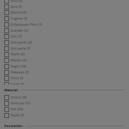
Azul
(3)
Beis
(1)
Blanco
(4)
Cognac
(1)
Estampado Pitón
(1)
Granate
(2)
Gris
(2)
Gris pardo
(2)
Gris perla
(1)
Marfil
(3)
Marrón
(2)
Negro
(19)
Plateado
(1)
Polvo
(1)
Verde
(1)
Material :
Charol
(9)
Gamuza
(12)
Piel
(24)
Tejido
(1)
Decoración :