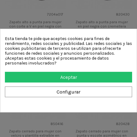
7204a017
820430
Zapato alto a punta para mujer
Zapato alto a punta para mujer
con corte a V en piel negra con
en piel negra con cremellera
cremallera tacón 7
tacon 7
228,00 €
222,00 €
Esta tienda te pide que aceptes cookies para fines de
rendimiento, redes sociales y publicidad. Las redes sociales y las
Más
Vista rápida
Más
Vista rápida
cookies publicitarias de terceros se utilizan para ofrecerte
funciones de redes sociales y anuncios personalizados.
¿Aceptas estas cookies y el procesamiento de datos
personales involucrados?
Aceptar
Configurar
850416
820428
Zapato cerrado para mujer con
Zapato cerrado para mujer con
velcro y plantilla extraíble en
punta y escote asimétrico en