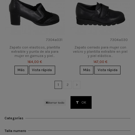
7304a031
7304a030
Zapato con elasticos, plantilla
Zapato cerrado para mujer con
extraible y punta de ala para
velcro y plantilla extraíble en piel
mujer en gamuza y piel...
y piel elástica...
164,00 €
147,00 €
Más
Vista rápida
Más
Vista rápida
1
2
OK
Borrar todo
Categorías
Talla numero