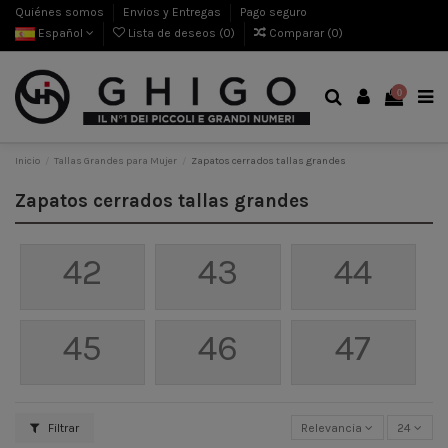
Quiénes somos
Envios y Entregas
Pago seguro
Español
Lista de deseos (
0
)
Comparar (
0
)
0
Inicio
Tallas Grandes para Mujer
Zapatos cerrados tallas grandes
Zapatos cerrados tallas grandes
42
43
44
45
46
47
Filtrar
Relevancia
24