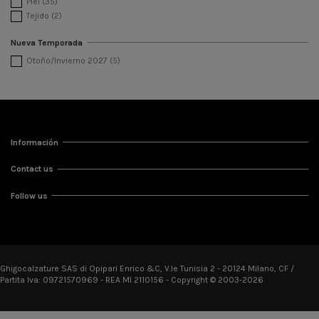
Piel
(35)
Tejido
(2)
Nueva Temporada
Otoño/Invierno 2027
(5)
Información
Contact us
Follow us
Ghigocalzature SAS di Opipari Enrico &C, V.le Tunisia 2 - 20124 Milano, CF /
Partita Iva: 09721570969 - REA MI 2110156 - Copyright © 2003-2026