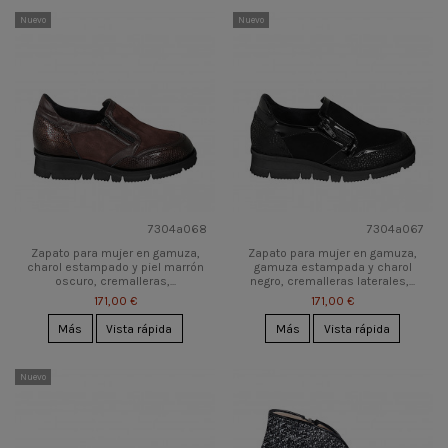
Nuevo
Nuevo
7304a068
7304a067
Zapato para mujer en gamuza,
Zapato para mujer en gamuza,
charol estampado y piel marrón
gamuza estampada y charol
oscuro, cremalleras,...
negro, cremalleras laterales,...
171,00 €
171,00 €
Más
Vista rápida
Más
Vista rápida
Nuevo