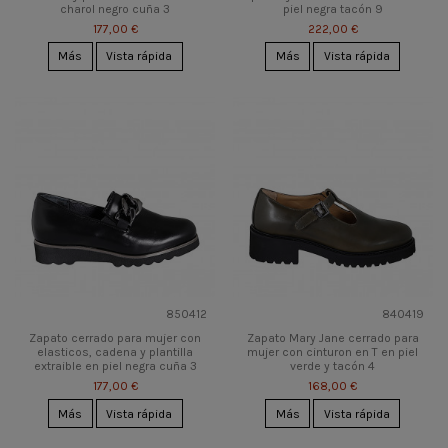
charol negro cuña 3
piel negra tacón 9
177,00 €
222,00 €
Más
Vista rápida
Más
Vista rápida
850412
840419
Zapato cerrado para mujer con
Zapato Mary Jane cerrado para
elasticos, cadena y plantilla
mujer con cinturon en T en piel
extraible en piel negra cuña 3
verde y tacón 4
177,00 €
168,00 €
Más
Vista rápida
Más
Vista rápida