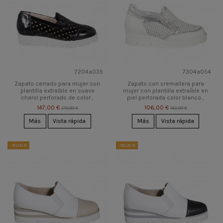
7204a035
7304a054
Zapato cerrado para mujer con
Zapato con cremallera para
plantilla extraible en suave
mujer con plantilla extraíble en
charol perforado de color...
piel perforada color blanco...
147,00 €
106,00 €
210,00 €
152,00 €
Más
Vista rápida
Más
Vista rápida
-90,00 €
-90,00 €