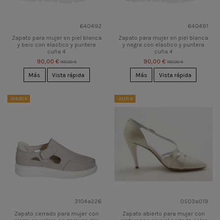
640492
640491
Zapato para mujer en piel blanca
Zapato para mujer en piel blanca
y beis con elastico y puntera
y negra con elastico y puntera
cuña 4
cuña 4
90,00 €
90,00 €
180,00 €
180,00 €
Más
Vista rápida
Más
Vista rápida
-104,00 €
-33,00 €
3104a226
0503a019
Zapato cerrado para mujer con
Zapato abierto para mujer con