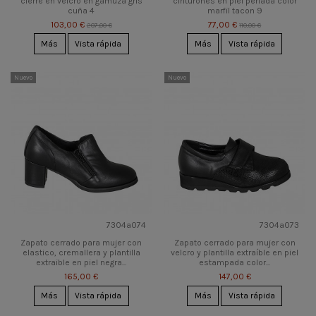
cierre en velcro en gamuza gris
cinturones en piel perlada color
cuña 4
marfil tacon 9
103,00 €
77,00 €
207,00 €
110,00 €
Más
Vista rápida
Más
Vista rápida
Nuevo
Nuevo
7304a074
7304a073
Zapato cerrado para mujer con
Zapato cerrado para mujer con
elastico, cremallera y plantilla
velcro y plantilla extraíble en piel
extraible en piel negra...
estampada color...
165,00 €
147,00 €
Más
Vista rápida
Más
Vista rápida