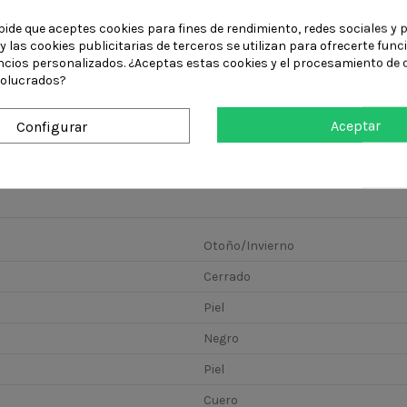
pide que aceptes cookies para fines de rendimiento, redes sociales y p
Zapato Oxford
Zapato oxford
Mocasino de a
y las cookies publicitarias de terceros se utilizan para ofrecerte fun
elegante con
elegante para
calidad par
ncios personalizados. ¿Aceptas estas cookies y el procesamiento de 
cordones para...
hombre con...
hombres en..
volucrados?
Aceptar
Configurar
Otoño/Invierno
Cerrado
Piel
Negro
Piel
Cuero