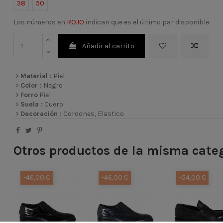
38
50
Los números en
ROJO
indican que es el último par disponible.
Añadir al carrito
>
Material :
Piel
>
Color :
Negro
>
Forro
Piel
>
Suela :
Cuero
>
Decoración :
Cordones, Elastico
Otros productos de la misma cate
-46,00 €
-46,00 €
-54,00 €