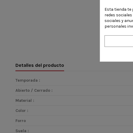
Esta tienda te 
redes sociales 
sociales y anu
personales in
Detalles del producto
Temporada :
Abierto / Cerrado :
Material :
Color :
Forro
Suela :