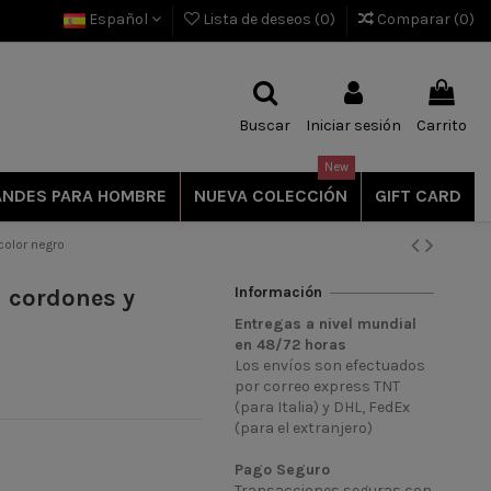
Español
Lista de deseos (
0
)
Comparar (
0
)
Buscar
Iniciar sesión
Carrito
New
ANDES PARA HOMBRE
NUEVA COLECCIÓN
GIFT CARD
color negro
Información
 cordones y
Entregas a nivel mundial
en
48/72
horas
Los envíos son efectuados
por correo express TNT
(para Italia) y DHL, FedEx
(para el extranjero)
Pago Seguro
Transacciones seguras con