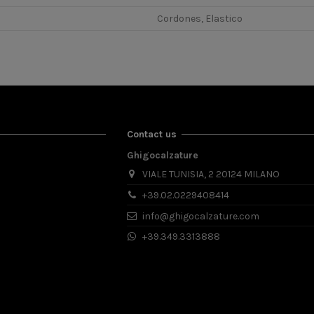
Cordones, Elastico
Contact us
Ghigocalzature
VIALE TUNISIA, 2 20124 MILANO
+39.02.0229408414
info@ghigocalzature.com
+39.349.3313888