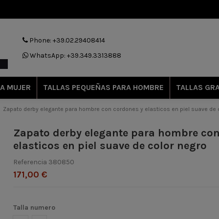
Phone: +39.02.29408414
WhatsApp: +39.349.3313888
A MUJER
TALLAS PEQUEÑAS PARA HOMBRE
TALLAS GR
Zapato derby elegante para hombre con cordones y elasticos en piel suave de 
Zapato derby elegante para hombre con
elasticos en piel suave de color negro
Referencia
380850
171,00 €
Talla numero