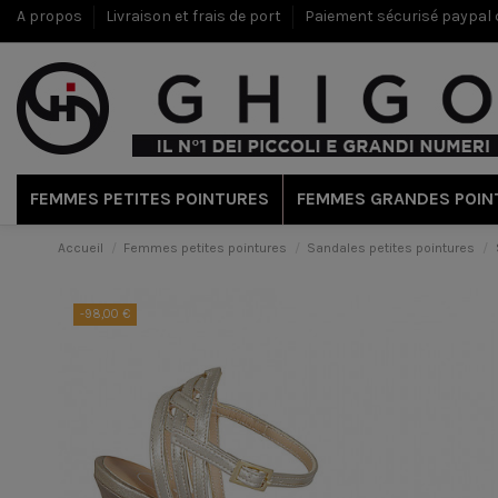
A propos
Livraison et frais de port
Paiement sécurisé paypal c
FEMMES PETITES POINTURES
FEMMES GRANDES POIN
Accueil
Femmes petites pointures
Sandales petites pointures
-98,00 €