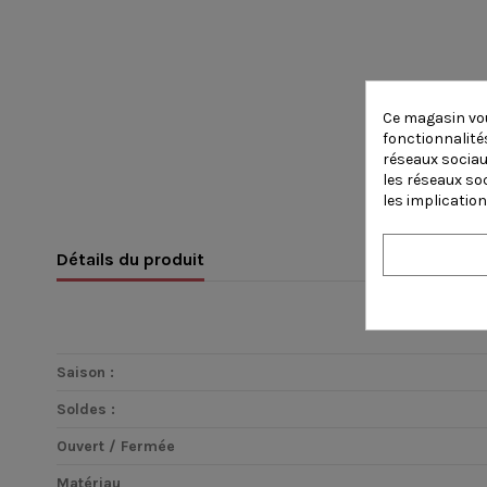
Ce magasin vou
fonctionnalités
réseaux sociaux
les réseaux so
les implication
Détails du produit
Saison :
Soldes :
Ouvert / Fermée
Matériau