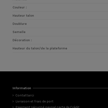
Couleur :
Hauteur talon
Doublure
Semelle
Décoration :
Hauteur du talon/de la plateforme
Information
Contattarci
Livraison et frais de port
Paiement sécurisé paypal carte de Crèdit