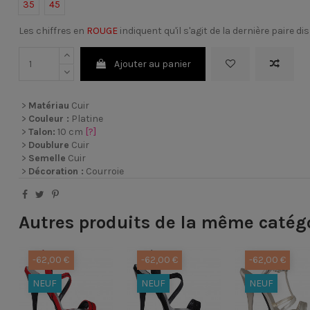
35
45
Les chiffres en
ROUGE
indiquent qu'il s'agit de la dernière paire di
Ajouter au panier
>
Matériau
Cuir
>
Couleur :
Platine
>
Talon:
10 cm
[?]
>
Doublure
Cuir
>
Semelle
Cuir
>
Décoration :
Courroie
Autres produits de la même catég
-62,00 €
-62,00 €
-62,00 €
NEUF
NEUF
NEUF