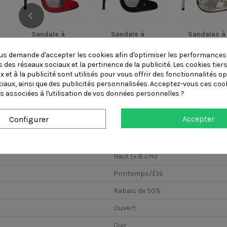
Sandale à
Sandale à
Sandales à
plateforme en
plateforme en
plateforme po
daim rouge avec...
daim noir avec...
femmes avec.
s demande d'accepter les cookies afin d'optimiser les performances,
 des réseaux sociaux et la pertinence de la publicité. Les cookies tiers
 et à la publicité sont utilisés pour vous offrir des fonctionnalités o
ciaux, ainsi que des publicités personnalisées. Acceptez-vous ces cook
s associées à l'utilisation de vos données personnelles ?
Accepter
Configurer
Haut (+ 7 cm)
Haut (+ 8 cm)
Printemps/Été
Rabais de 50%
Ouvert
Cuir