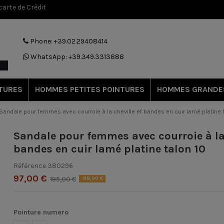
arte de Crèdit
Phone: +39.02.29408414
WhatsApp: +39.349.3313888
TURES
HOMMES PETITES POINTURES
HOMMES GRANDE
Sandale pour femmes avec courroie à la cheville et bandes en cuir lamé platine 
Sandale pour femmes avec courroie à la 
bandes en cuir lamé platine talon 10
Référence
380296
97,00 €
195,00 €
-98,00 €
Pointure numero