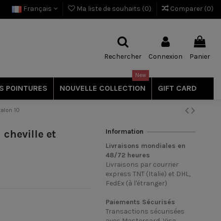
Français
Ma liste de souhaits (
0
)
Comparer (
0
)
Rechercher
Connexion
Panier
New
S POINTURES
NOUVELLE COLLECTION
GIFT CARD
talon 10
Information
cheville et
Livraisons mondiales en
48/72
heures
Livraisons par courrier
express TNT (Italie) et DHL,
FedEx (à l'étranger)
Paiements Sécurisés
Transactions sécurisées
avec Mastercard, Visa,