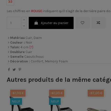
35
Les chiffres en
ROUGE
indiquent qu'il s'agit de la dernière paire di
Ajouter au panier
>
Matériau
Cuir, Daim
>
Couleur :
Noir
>
Talon:
4 cm
[?]
>
Doublure
Cuir
>
Semelle
Caoutchouc
>
Décoration :
Confort, Memory Foam
Autres produits de la même catég
-61,00 €
-61,00 €
-97,00 €
NEUF
NEUF