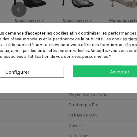
Sabot ouvert à
Sabot ouvert à
Mules ouvert
plateforme pour
plateforme pour
pour femmes 
femmes en...
femmes en...
satin lamé..
s demande d'accepter les cookies afin d'optimiser les performances,
 des réseaux sociaux et la pertinence de la publicité. Les cookies tiers
 et à la publicité sont utilisés pour vous offrir des fonctionnalités o
ciaux, ainsi que des publicités personnalisées. Acceptez-vous ces cook
s associées à l'utilisation de vos données personnelles ?
Accepter
Configurer
Bas (de 0 a 4 cm)
Moyen (de 4 a 7 cm)
Printemps/Été
Rabais de 50%
Ouvert
Cuir, Daim