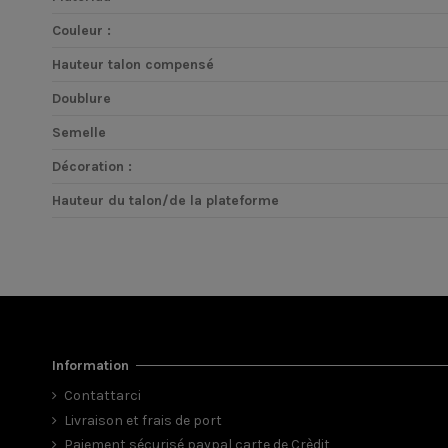
Couleur :
Hauteur talon compensé
Doublure
Semelle
Décoration :
Hauteur du talon/de la plateforme
Information
Contattarci
Livraison et frais de port
Paiement sécurisé paypal carte de Crèdit