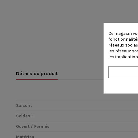
Ce magasin vou
fonctionnalités
réseaux sociaux
les réseaux so
les implication
Détails du produit
Saison :
Soldes :
Ouvert / Fermée
Matériau