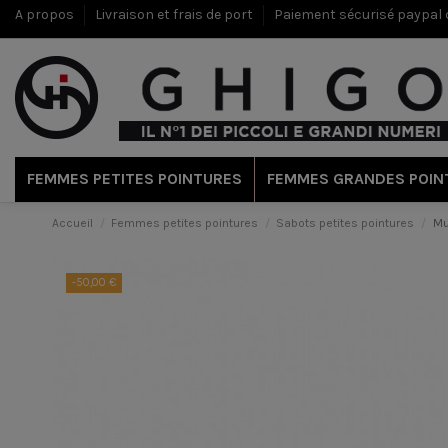
A propos
Livraison et frais de port
Paiement sécurisé paypal c
FEMMES PETITES POINTURES
FEMMES GRANDES POIN
Accueil
Femmes petites pointures
Sabots petites pointures
Mu
-50,00 €