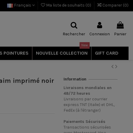
Français
Ma liste de souhaits (
0
)
Comparer (
0
)
Rechercher
Connexion
Panier
New
S POINTURES
NOUVELLE COLLECTION
GIFT CARD
Information
daim imprimé noir
Livraisons mondiales en
48/72
heures
Livraisons par courrier
express TNT (Italie) et DHL,
FedEx (à l'étranger)
Paiements Sécurisés
Transactions sécurisées
avec Mastercard, Visa,