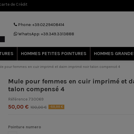
arte de Crèdit
Phone: +39.02.29408414
WhatsApp: +39.349.3313888
TURES
HOMMES PETITES POINTURES
HOMMES GRANDE
le pour femmes en cuir imprimé et daim imprimé noir talon compensé 4
Mule pour femmes en cuir imprimé et 
talon compensé 4
Référence
730069
50,00 €
100,00 €
-50,00 €
Pointure numero