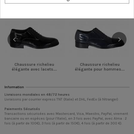
-46,00 €
-46,00 €
Chaussure richelieu
Chaussure richelieu
élégante avec lacets...
élégante pour hommes...
Information
Livraisons mondiales en
48/72
heures
Livraisons par courrier express TNT (Italie) et DHL, FedEx (à l'étranger)
Paiements Sécurisés
Transactions sécurisées avec Mastercard, Visa, Maestro, PayPal, virement
bancaire ou en espèces (pour l’Italie), en 3 fois avec PayPal, avec Alma : 2
fois (à partir de 100€), 3 fois (à partir de 150€), 4 fois (à partir de 300 €).