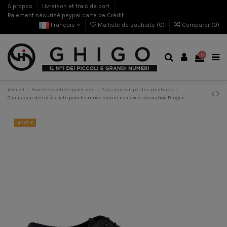
A propos
Livraison et frais de port
Paiement sécurisé paypal carte de Crèdit
Français
Ma liste de souhaits (
0
)
Comparer (
0
)
0
Accueil
Hommes petites pointures
Classique en petites pointures
Chaussure derby à lacets pour hommes en cuir noir avec decoration Brogue
-42,00 €