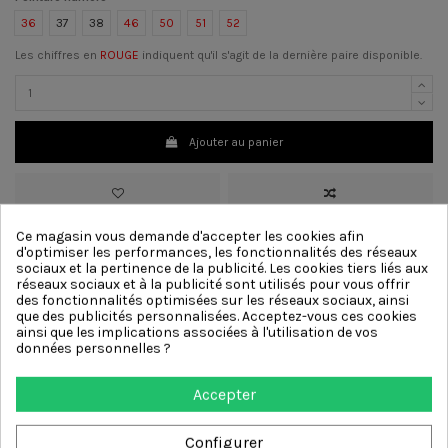
36
37
38
46
50
51
52
Les chiffres en
ROUGE
indiquent qu'il s'agit de la dernière paire disponible.
Ajouter au panier
Ce magasin vous demande d'accepter les cookies afin
>
Matériau
Cuir
d'optimiser les performances, les fonctionnalités des réseaux
>
Couleur :
Noir
sociaux et la pertinence de la publicité. Les cookies tiers liés aux
>
Doublure
Cuir
réseaux sociaux et à la publicité sont utilisés pour vous offrir
>
Semelle
Cuir
des fonctionnalités optimisées sur les réseaux sociaux, ainsi
>
Décoration :
Lacets
que des publicités personnalisées. Acceptez-vous ces cookies
ainsi que les implications associées à l'utilisation de vos
données personnelles ?
Autres produits de la même
Accepter
catégorie
Configurer