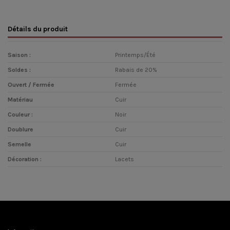
Détails du produit
Saison :
Printemps/Été
Soldes :
Rabais de 20%
Ouvert / Fermée
Fermée
Matériau
Cuir
Couleur :
Noir
Doublure
Cuir
Semelle
Cuir
Décoration :
Lacets