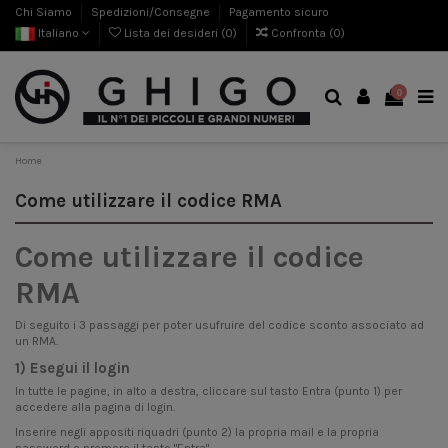
Chi Siamo
Spedizioni/Consegne
Pagamento sicuro
Italiano
Lista dei desideri (
0
)
Confronta (
0
)
0
Home
Come utilizzare il codice RMA
Come utilizzare il codice
RMA
Di seguito i 3 passaggi per poter usufruire del codice sconto associato ad
un RMA.
1) Esegui il login
In tutte le pagine, in alto a destra, cliccare sul tasto Entra (punto 1) per
accedere alla pagina di login.
Inserire negli appositi riquadri (punto 2) la propria mail e la propria