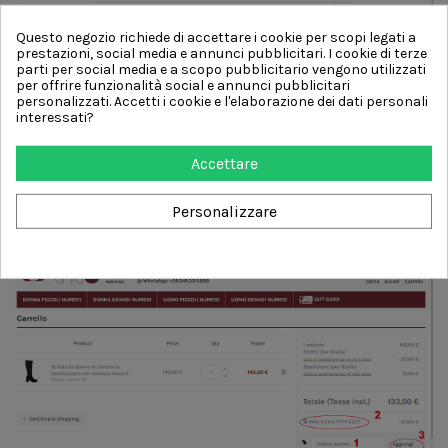
Questo negozio richiede di accettare i cookie per scopi legati a
prestazioni, social media e annunci pubblicitari. I cookie di terze
parti per social media e a scopo pubblicitario vengono utilizzati
per offrire funzionalità social e annunci pubblicitari
personalizzati. Accetti i cookie e l'elaborazione dei dati personali
3) Aggiungi il codice sconto RMA
interessati?
Si può usufruire del codice sconto RMA facendo un copia/incolla del
codice dalla mail ricevuta e inserendo tale codice direttamente nella
Accettare
casella degli sconti (punto 1). Il codice è comunque visibile sotto tale
casella, e può essere aggiunto cliccando il codice (punto 2).
Personalizzare
In entrambi i casi il codice deve essere confermato con la pressione del
tasto ok (punto 3)